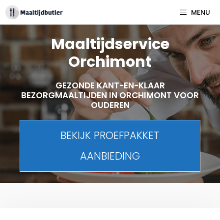
Spring
MENU
naar
inhoud
Maaltijdservice
Orchimont
GEZONDE KANT-EN-KLAAR
BEZORGMAALTIJDEN IN ORCHIMONT VOOR
OUDEREN
BEKIJK PROEFPAKKET
AANBIEDING