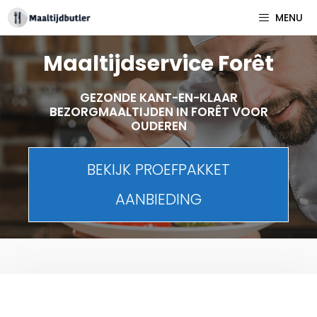
Spring
MENU
naar
inhoud
Maaltijdservice Forêt
GEZONDE KANT-EN-KLAAR
BEZORGMAALTIJDEN IN FORÊT VOOR
OUDEREN
BEKIJK PROEFPAKKET
AANBIEDING