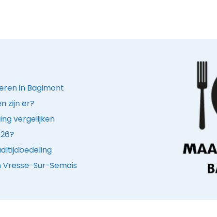
deren in Bagimont
 zijn er?
ing vergelijken
026?
ltijdbedeling
in Vresse-Sur-Semois