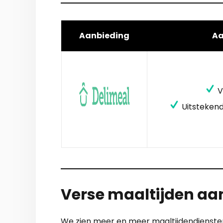
Aanbieding
A
V
Uitstekend
Verse maaltijden aa
We zien meer en meer maaltijdendiensten 