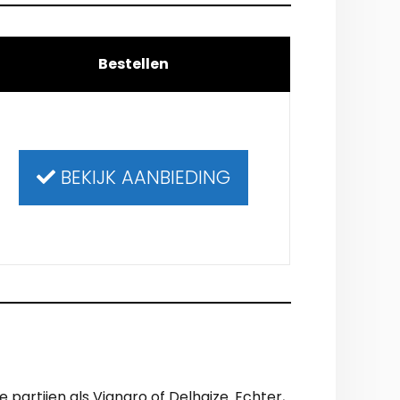
Bestellen
BEKIJK AANBIEDING
artijen als Viangro of Delhaize. Echter,