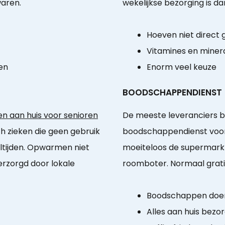
aren.
wekelijkse bezorging is d
Hoeven niet direct
Vitamines en miner
en
Enorm veel keuze
BOODSCHAPPENDIENST
n aan huis voor senioren
De meeste leveranciers b
sch zieken die geen gebruik
boodschappendienst voor
ijden. Opwarmen niet
moeiteloos de supermarkt
verzorgd door lokale
roomboter. Normaal gratis
Boodschappen doen
Alles aan huis bezo