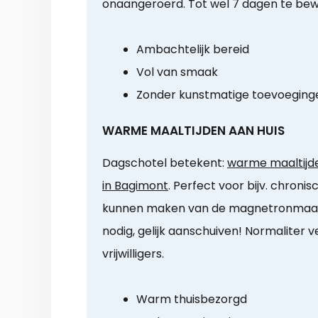
onaangeroerd. Tot wel 7 dagen te bew
Ambachtelijk bereid
Vol van smaak
Zonder kunstmatige toevoeging
WARME MAALTIJDEN AAN HUIS
Dagschotel betekent:
warme maaltijde
in Bagimont
. Perfect voor bijv. chroni
kunnen maken van de magnetronmaalt
nodig, gelijk aanschuiven! Normaliter 
vrijwilligers.
Warm thuisbezorgd