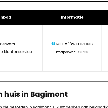
anbod
Informatie
riesvers
MET €13% KORTING
e klantenservice
Proefpakket nu €37,50
n huis in Bagimont
die bezorgen in Bagimont. U kunt denken aan belangrijke p