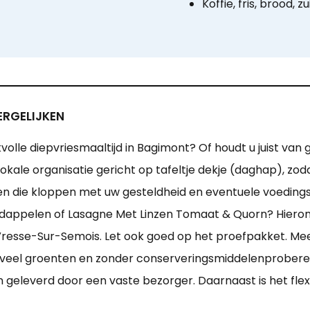
Koffie, fris, brood, zu
ERGELIJKEN
olle diepvriesmaaltijd in Bagimont? Of houdt u juist van
okale organisatie gericht op tafeltje dekje (daghap), z
 die kloppen met uw gesteldheid en eventuele voedings
rdappelen of Lasagne Met Linzen Tomaat & Quorn? Hierond
 Vresse-Sur-Semois. Let ook goed op het proefpakket. Mee
eel groenten en zonder conserveringsmiddelenproberen. 
den geleverd door een vaste bezorger. Daarnaast is het fle