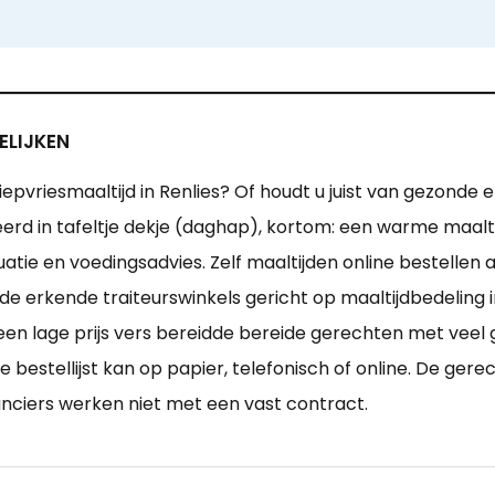
ELIJKEN
epvriesmaaltijd in Renlies? Of houdt u juist van gezonde 
seerd in tafeltje dekje (daghap), kortom: een warme maalti
uatie en voedingsadvies. Zelf maaltijden online bestellen
de erkende traiteurswinkels gericht op maaltijdbedeling 
n lage prijs vers bereidde bereide gerechten met veel gr
 bestellijst kan op papier, telefonisch of online. De ge
ranciers werken niet met een vast contract.