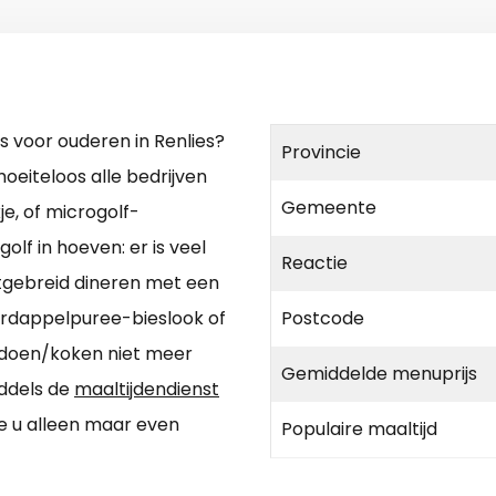
 voor ouderen in Renlies?
Provincie
eiteloos alle bedrijven
Gemeente
je, of microgolf-
lf in hoeven: er is veel
Reactie
Uitgebreid dineren met een
ardappelpuree-bieslook of
Postcode
 doen/koken niet meer
Gemiddelde menuprijs
iddels de
maaltijdendienst
ie u alleen maar even
Populaire maaltijd