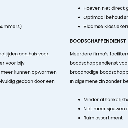
Hoeven niet direct
Optimaal behoud sm
-nummers)
Vlaamse Klassieker
BOODSCHAPPENDIENST
ltijden aan huis voor
Meerdere firma’s facilite
r voor bijv.
boodschappendienst voor 
n meer kunnen opwarmen.
broodnodige boodschappen
elvuldig gedaan door een
In algemene zin zonder be
Minder afhankelijkhe
Niet meer sjouwen
Ruim assortiment