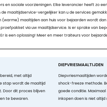
s en sociale voorzieningen. Elke leverancier heeft zo ee
e maaltijdservice-vergelijker kan u de services gemakkel
n (warme) maaltijden aan huis voor bejaarden wordt dan le
proefpakket via uw maaltijdservice. Is er sprake van bepaa
 Er is een oplossing! Meer en meer traiteurs voor bejaa
DIEPVRIESMAALTIJDEN
ereid, met altijd
Diepvriesmaaltijden worde
e stap wordt de maaltijd
shock-freeze methode. Bel
. Door dit proces blijven
goede conditie. Maximaal
gen te bewaren.
inkopen doen is niet altijd 