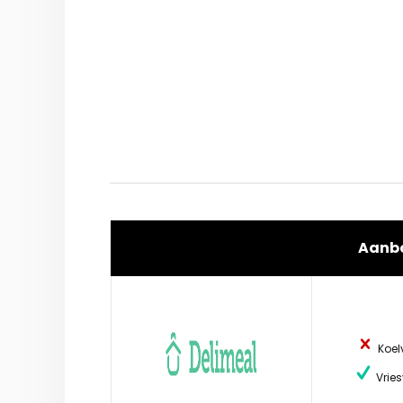
Aanb
Koel
Vries