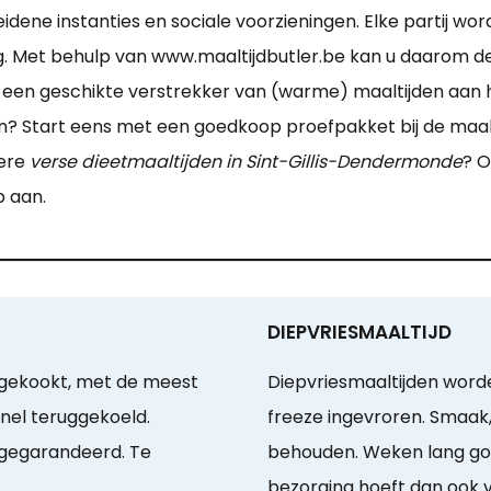
eidene instanties en sociale voorzieningen. Elke partij 
g. Met behulp van www.maaltijdbutler.be kan u daarom d
 een geschikte verstrekker van (warme) maaltijden aan 
 Start eens met een goedkoop proefpakket bij de maaltijd
dere
verse dieetmaaltijden in Sint-Gillis-Dendermonde
? 
p aan.
DIEPVRIESMAALTIJD
 gekookt, met de meest
Diepvriesmaaltijden wor
snel teruggekoeld.
freeze ingevroren. Smaak,
 gegarandeerd. Te
behouden. Weken lang goe
bezorging hoeft dan ook v