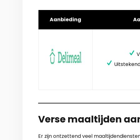
Aanbieding
A
V
Uitstekend
Verse maaltijden aan
Er zijn ontzettend veel maaltijdendienst