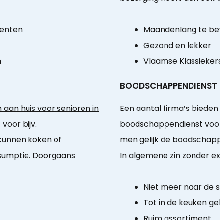
iënten
Maandenlang te b
Gezond en lekker
n
Vlaamse Klassieker
BOODSCHAPPENDIENST
aan huis voor senioren in
Een aantal firma’s bieden
 voor bijv.
boodschappendienst voor 
 kunnen koken of
men gelijk de boodschappe
sumptie. Doorgaans
In algemene zin zonder ex
Niet meer naar de 
Tot in de keuken ge
Ruim assortiment