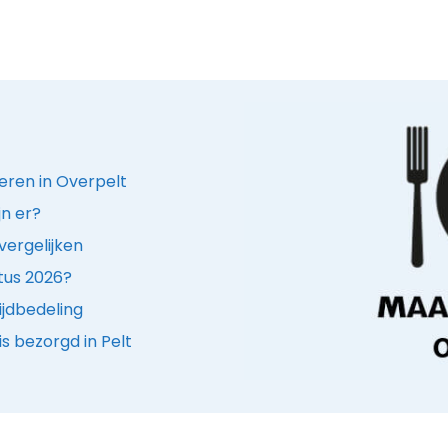
eren in Overpelt
jn er?
vergelijken
stus 2026?
ijdbedeling
s bezorgd in Pelt