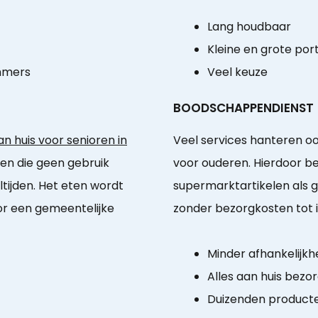
Lang houdbaar
Kleine en grote port
mmers
Veel keuze
BOODSCHAPPENDIENST
n huis voor senioren in
Veel services hanteren o
ten die geen gebruik
voor ouderen. Hierdoor be
ijden. Het eten wordt
supermarktartikelen als g
or een gemeentelijke
zonder bezorgkosten tot 
Minder afhankelijkhe
Alles aan huis bezo
Duizenden product