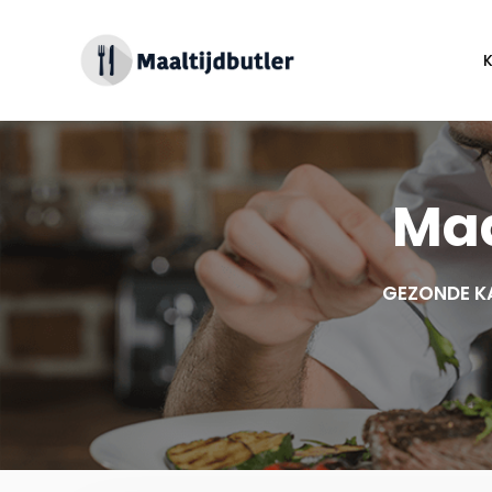
Spring
naar
inhoud
Maa
GEZONDE K