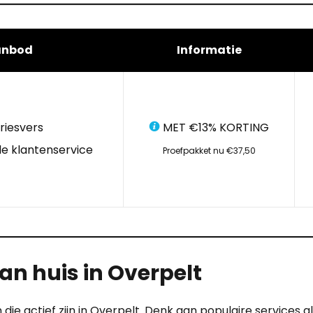
anbod
Informatie
riesvers
MET €13% KORTING
e klantenservice
Proefpakket nu €37,50
n huis in Overpelt
 die actief zijn in Overpelt. Denk aan populaire services 