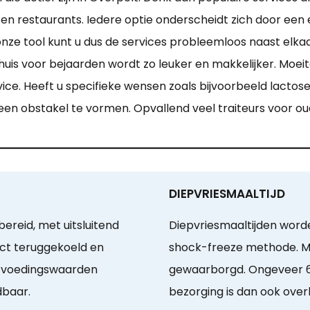
 en restaurants. Iedere optie onderscheidt zich door e
nze tool kunt u dus de services probleemloos naast elkaa
uis voor bejaarden wordt zo leuker en makkelijker. Moei
ice. Heeft u specifieke wensen zoals bijvoorbeeld lacto
een obstakel te vormen. Opvallend veel traiteurs voor oud
DIEPVRIESMAALTIJD
ereid, met uitsluitend
Diepvriesmaaltijden word
ect teruggekoeld en
shock-freeze methode. Mi
en voedingswaarden
gewaarborgd. Ongeveer 6
dbaar.
bezorging is dan ook over