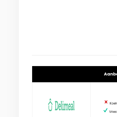
Aanb
Koel
Vries