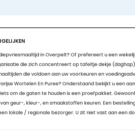
RGELIJKEN
diepvriesmaaltijd in Overpelt? Of prefereert u een wekeli
ganisatie die zich concentreert op tafeltje dekje (dagha
maaltijden die voldoen aan uw voorkeuren en voedingsadv
rijse Wortelen En Puree? Onderstaand bekijkt u een aant
Iets om de gaten te houden is een proefpakket. Gewoonlij
van geur-, kleur-, en smaakstoffen keuren. Een bestelling 
 een lokale / regionale bezorger. U zit niet vast aan ee