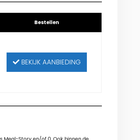
Bestellen
BEKIJK AANBIEDING
als Meal-Story en/of 0. Ook binnen de