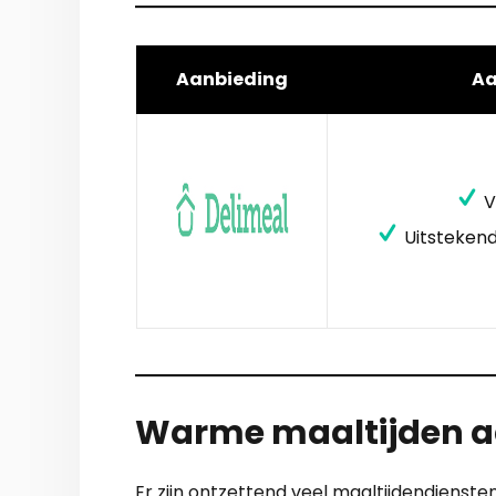
Aanbieding
A
V
Uitstekend
Warme maaltijden aa
Er zijn ontzettend veel maaltijdendiensten