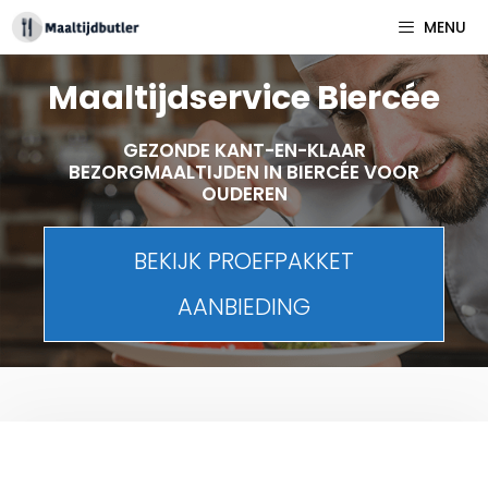
Spring
MENU
naar
inhoud
Maaltijdservice Biercée
GEZONDE KANT-EN-KLAAR
BEZORGMAALTIJDEN IN BIERCÉE VOOR
OUDEREN
BEKIJK PROEFPAKKET
AANBIEDING