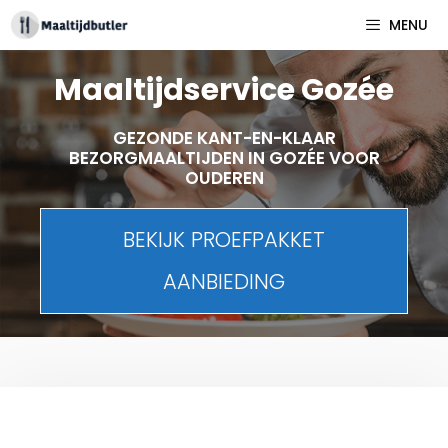
Spring
MENU
naar
inhoud
Maaltijdservice Gozée
GEZONDE KANT-EN-KLAAR
BEZORGMAALTIJDEN IN GOZÉE VOOR
OUDEREN
BEKIJK PROEFPAKKET
AANBIEDING