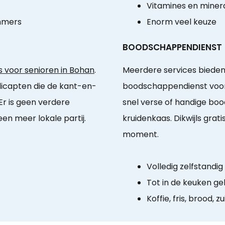
Vitamines en miner
mmers
Enorm veel keuze
BOODSCHAPPENDIENST
 voor senioren in Bohan
.
Meerdere services bieden
dicapten die de kant-en-
boodschappendienst voor 
Er is geen verdere
snel verse of handige b
en meer lokale partij.
kruidenkaas. Dikwijls gra
moment.
Volledig zelfstandi
Tot in de keuken ge
Koffie, fris, brood, zu