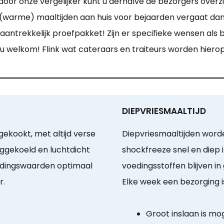
or onze vergelijker kunt u derhalve de bezorgers overzic
(warme) maaltijden aan huis voor bejaarden vergaat dan o
 aantrekkelijk proefpakket! Zijn er specifieke wensen als b
u welkom! Flink wat cateraars en traiteurs worden hiero
DIEPVRIESMAALTIJD
ekookt, met altijd verse
Diepvriesmaaltijden word
ggekoeld en luchtdicht
shockfreeze snel en diep 
oedingswaarden optimaal
voedingsstoffen blijven in
r.
Elke week een bezorging i
Groot inslaan is mog