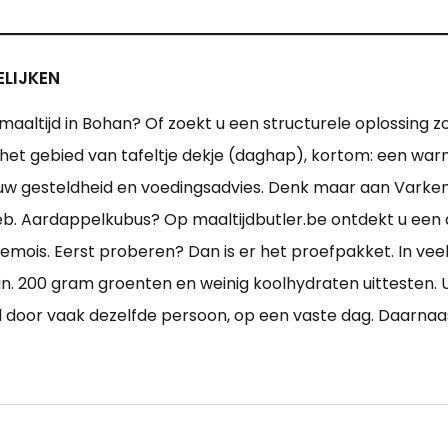
ELIJKEN
maaltijd in Bohan? Of zoekt u een structurele oplossing z
op het gebied van tafeltje dekje (daghap), kortom: een w
n met uw gesteldheid en voedingsadvies. Denk maar aan Var
b. Aardappelkubus? Op maaltijdbutler.be ontdekt u een a
Semois. Eerst proberen? Dan is er het proefpakket. In vee
. 200 gram groenten en weinig koolhydraten uittesten. U
door vaak dezelfde persoon, op een vaste dag. Daarnaast 