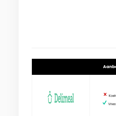
Aanb
Koel
Vries