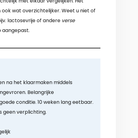
htelijk met elkaar vergelijken. Het
ok wat overzichtelijker. Weet u niet of
ijv. lactosevrije of andere
verse
p aangepast.
en na het klaarmaken middels
ingevroren. Belangrijke
 goede conditie. 10 weken lang eetbaar.
s geen verplichting.
elijk