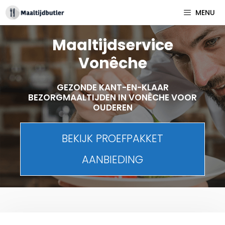
Spring
MENU
naar
inhoud
Maaltijdservice
Vonêche
GEZONDE KANT-EN-KLAAR
BEZORGMAALTIJDEN IN VONÊCHE VOOR
OUDEREN
BEKIJK PROEFPAKKET
AANBIEDING