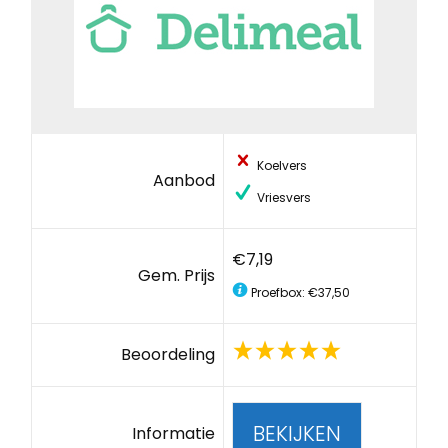
Koelvers
Aanbod
Vriesvers
€7,19
Gem. Prijs
Proefbox: €37,50
Beoordeling
BEKIJKEN
Informatie