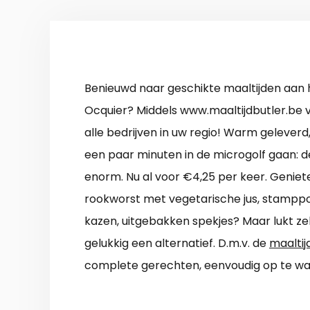
Benieuwd naar geschikte maaltijden aan h
Ocquier? Middels www.maaltijdbutler.be v
alle bedrijven in uw regio! Warm gelever
een paar minuten in de microgolf gaan: d
enorm. Nu al voor €4,25 per keer. Genie
rookworst met vegetarische jus, stamppo
kazen, uitgebakken spekjes? Maar lukt zel
gelukkig een alternatief. D.m.v. de
maaltij
complete gerechten, eenvoudig op te wa