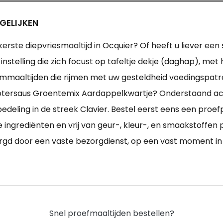
GELIJKEN
erste diepvriesmaaltijd in Ocquier? Of heeft u liever een 
 instelling die zich focust op tafeltje dekje (daghap), m
mmaaltijden die rijmen met uw gesteldheid voedingspat
 Botersaus Groentemix Aardappelkwartje? Onderstaand a
bedeling in de streek Clavier. Bestel eerst eens een proef
ingrediënten en vrij van geur-, kleur-, en smaakstoffen p
rgd door een vaste bezorgdienst, op een vast moment in 
Snel proefmaaltijden bestellen?