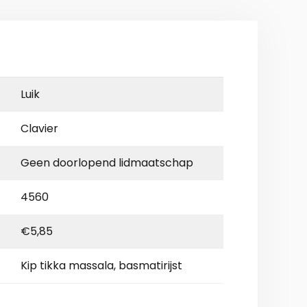
Luik
Clavier
Geen doorlopend lidmaatschap
4560
€5,85
Kip tikka massala, basmatirijst