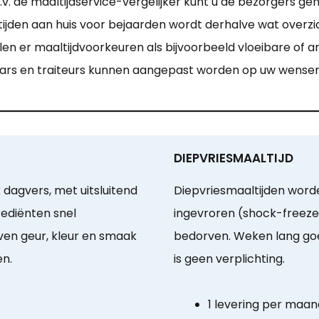
. de maaltijdservice-vergelijker kunt u de bezorgers gemak
den aan huis voor bejaarden wordt derhalve wat overzichtel
len er maaltijdvoorkeuren als bijvoorbeeld vloeibare of 
ars en traiteurs kunnen aangepast worden op uw wensen
DIEPVRIESMAALTIJD
 dagvers, met uitsluitend
Diepvriesmaaltijden worden
rediënten snel
ingevroren (shock-freeze
ven geur, kleur en smaak
bedorven. Weken lang goe
en.
is geen verplichting.
1 levering per maan