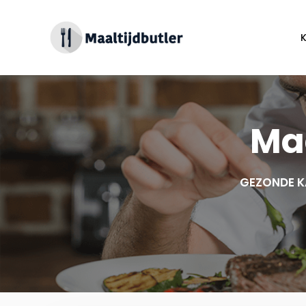
Spring
naar
inhoud
Maa
GEZONDE K