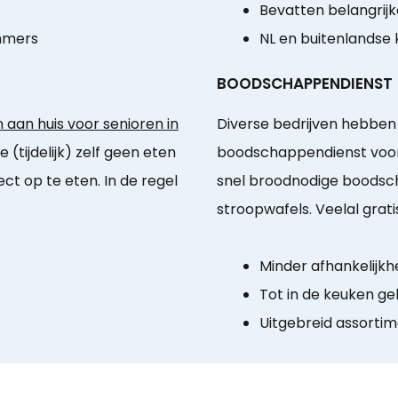
Bevatten belangrijk
mmers
NL en buitenlandse
BOODSCHAPPENDIENST
aan huis voor senioren in
Diverse bedrijven hebben
e (tijdelijk) zelf geen eten
boodschappendienst voor
t op te eten. In de regel
snel broodnodige boodsch
stroopwafels. Veelal grat
Minder afhankelijkhe
Tot in de keuken ge
Uitgebreid assorti