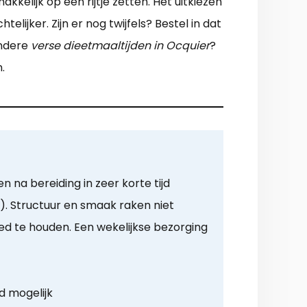
kelijk op een rijtje zetten. Het uitkiezen
ijker. Zijn er nog twijfels? Bestel in dat
andere
verse dieetmaaltijden in Ocquier
?
.
 na bereiding in zeer korte tijd
). Structuur en smaak raken niet
d te houden. Een wekelijkse bezorging
d mogelijk