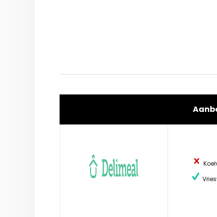
Aanb
Koel
Vries