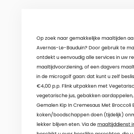
Op zoek naar gemakkelijke maaltijden aan
Avernas-Le-Bauduin? Door gebruik te ma
ontdekt u eenvoudig alle services in uw 
maaltijdvoorziening, of een dagvers maal
in de microgolf gaan: dat kunt u zelf besli
€4,00 p.p. Flink uitpakken met Vegetari
vegetarische jus, gebakken aardappelen
Gemalen Kip In Cremesaus Met Broccoli E
koken/boodschappen doen (tijdelijk) onmo
lekker blijven eten. Via de
maaltijddienst 
beschikt u over heerlijke gerechten, die 