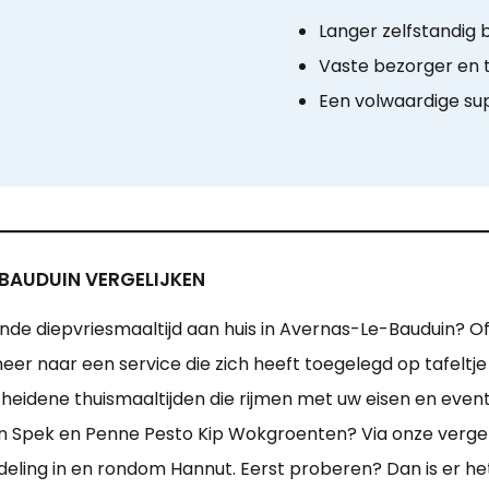
Langer zelfstandig b
Vaste bezorger en t
Een volwaardige s
-BAUDUIN VERGELIJKEN
nde diepvriesmaaltijd aan huis in Avernas-Le-Bauduin? O
eer naar een service die zich heeft toegelegd op tafeltj
idene thuismaaltijden die rijmen met uw eisen en eventu
 Spek en Penne Pesto Kip Wokgroenten? Via onze vergelij
edeling in en rondom Hannut. Eerst proberen? Dan is er h