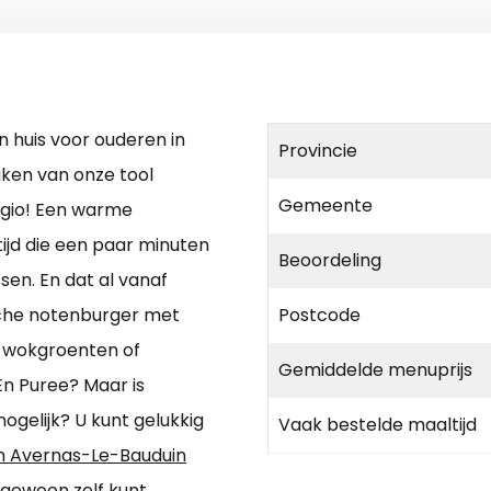
 huis voor ouderen in
Provincie
ken van onze tool
Gemeente
regio! Een warme
tijd die een paar minuten
Beoordeling
ssen. En dat al vanaf
sche notenburger met
Postcode
, wokgroenten of
Gemiddelde menuprijs
n Puree? Maar is
gelijk? U kunt gelukkig
Vaak bestelde maaltijd
in Avernas-Le-Bauduin
u gewoon zelf kunt