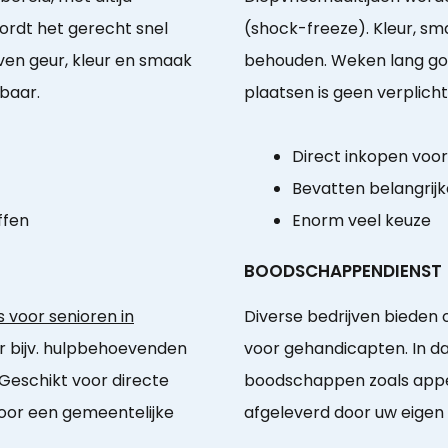
ordt het gerecht snel
(shock-freeze). Kleur, sm
ven geur, kleur en smaak
behouden. Weken lang goe
baar.
plaatsen is geen verplicht
Direct inkopen voo
Bevatten belangrijk
ffen
Enorm veel keuze
BOODSCHAPPENDIENST
 voor senioren in
Diverse bedrijven bieden
or bijv. hulpbehoevenden
voor gehandicapten. In da
Geschikt voor directe
boodschappen zoals appels
door een gemeentelijke
afgeleverd door uw eigen