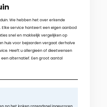
uin
auduin. We hebben het over erkende
n. Elke service hanteert een eigen aanbod
es snel en makkelijk vergelijken op
an huis voor bejaarden vergaat derhalve
vice. Heeft u allergieën of dieetwensen
ig een alternatief. Een groot aantal
en na het koken razendsnel ingevroren