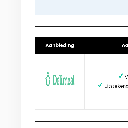
Aanbieding
A
V
Uitstekend