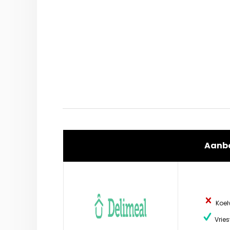
Aanb
Koel
Vries