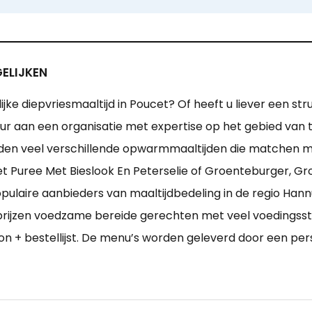
ELIJKEN
jke diepvriesmaaltijd in Poucet? Of heeft u liever een str
ur aan een organisatie met expertise op het gebied van t
den veel verschillende opwarmmaaltijden die matchen m
et Puree Met Bieslook En Peterselie of Groenteburger, G
opulaire aanbieders van maaltijdbedeling in de regio Hann
rijzen voedzame bereide gerechten met veel voedingssto
foon + bestellijst. De menu’s worden geleverd door een per