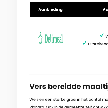
Aanbieding
A
V
Uitstekend
Vers bereidde maalti
We zien een sterke groei in het aantal m
Viangro. Ook in de gemeente zelf ontwikk