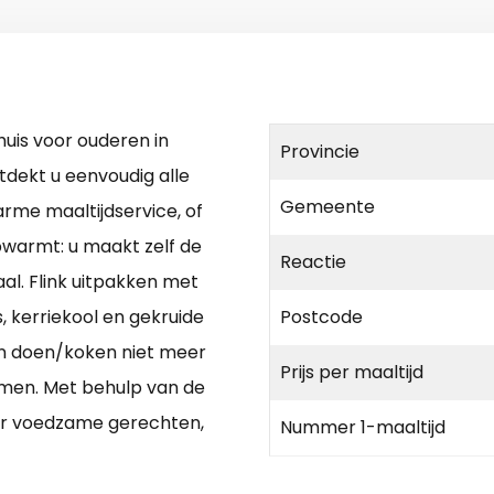
uis voor ouderen in
Provincie
dekt u eenvoudig alle
Gemeente
arme maaltijdservice, of
opwarmt: u maakt zelf de
Reactie
al. Flink uitpakken met
, kerriekool en gekruide
Postcode
n doen/koken niet meer
Prijs per maaltijd
rmen. Met behulp van de
er voedzame gerechten,
Nummer 1-maaltijd