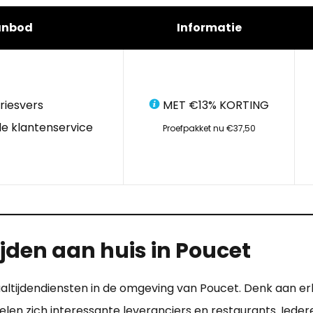
anbod
Informatie
riesvers
MET €13% KORTING
e klantenservice
Proefpakket nu €37,50
jden aan huis in Poucet
aaltijdendiensten in de omgeving van Poucet. Denk aan er
elen zich interessante leveranciers en restaurants. Ied