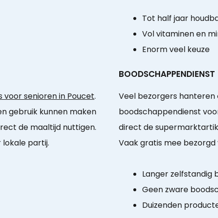
Tot half jaar houdb
Vol vitaminen en m
Enorm veel keuze
BOODSCHAPPENDIENST
 voor senioren in Poucet
.
Veel bezorgers hanteren 
geen gebruik kunnen maken
boodschappendienst voor
ect de maaltijd nuttigen.
direct de supermarktartik
okale partij.
Vaak gratis mee bezorgd 
Langer zelfstandig b
Geen zware boodsc
Duizenden product