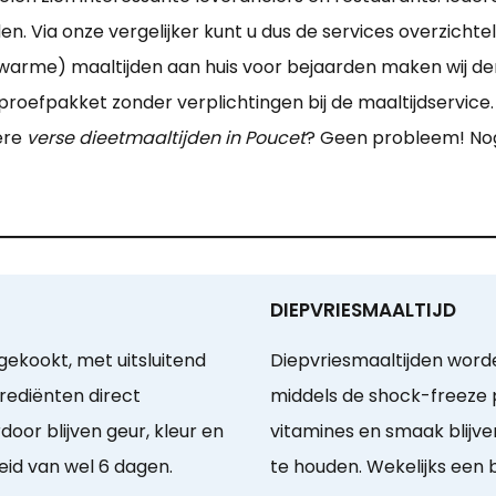
. Via onze vergelijker kunt u dus de services overzichtel
warme) maaltijden aan huis voor bejaarden maken wij der
oefpakket zonder verplichtingen bij de maaltijdservice.
ere
verse dieetmaaltijden in Poucet
? Geen probleem! Noga
DIEPVRIESMAALTIJD
ekookt, met uitsluitend
Diepvriesmaaltijden word
rediënten direct
middels de shock-freeze 
oor blijven geur, kleur en
vitamines en smaak blijv
d van wel 6 dagen.
te houden. Wekelijks een b