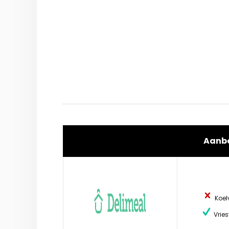
Aanb
Koel
Vries