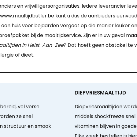
nciers en vrijwilligersorganisaties. Iedere leverancier lev
a www.maaltijdbutler.be kunt u dus de aanbieders eenvoudi
an huis voor bejaarden vergaat op die manier leuker en ma
proefpakket bij de maaltijdservice. Zijn er in uw geval m
aaltijden in Heist-Aan-Zee
? Dat hoeft geen obstakel te v
ergie of dieet.
DIEPVRIESMAALTIJD
bereid, vol verse
Diepvriesmaaltijden word
orden ze snel
middels shockfreeze snel
en structuur en smaak
vitaminen blijven in goede
Elke week bestellen is hie