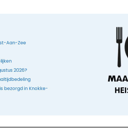
eist-Aan-Zee
lijken
ugustus 2026?
ltijdbedeling
is bezorgd in Knokke-