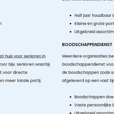
Half jaar houdbaar i
n
Kleine en grote port
Uitgebreid assorti
BOODSCHAPPENDIENST
n huis voor senioren in
Meerdere organisaties be
oor bijv. senioren waarbij
boodschappendienst voor
t voor directe
de boodschappen zoals sn
 meer lokale partij.
afgeleverd op een vast tij
Boodschappen doen
Vaste persoonlijke
Uitgebreid assorti