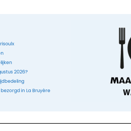
risoulx
en
lijken
ugustus 2026?
ijdbedeling
bezorgd in La Bruyère