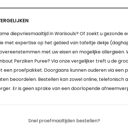
VERGELIJKEN
me diepvriesmaaltijd in Warisoulx? Of zoekt u gezonde e
tie met expertise op het gebied van tafeltje dekje (dagh
die overeenstemmen met uw eisen en mogelijke allergieën. 
out Perziken Puree? Via onze vergelijker treft u de groo
met een proefpakket. Doorgaans kunnen ouderen via een
n beoordelen. Bestellen kan zowel online, telefonisch als
orger. Er is geen sprake van een doorlopende afneemverp
Snel proefmaaltijden bestellen?