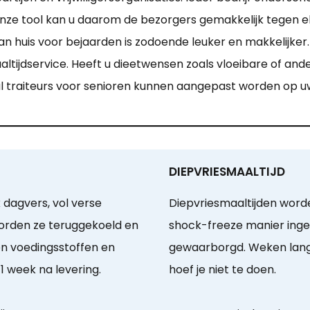
nze tool kan u daarom de bezorgers gemakkelijk tegen el
 huis voor bejaarden is zodoende leuker en makkelijker. 
ltijdservice. Heeft u dieetwensen zoals vloeibare of and
ntal traiteurs voor senioren kunnen aangepast worden op 
DIEPVRIESMAALTIJD
 dagvers, vol verse
Diepvriesmaaltijden word
orden ze teruggekoeld en
shock-freeze manier ingev
en voedingsstoffen en
gewaarborgd. Weken lang 
 week na levering.
hoef je niet te doen.