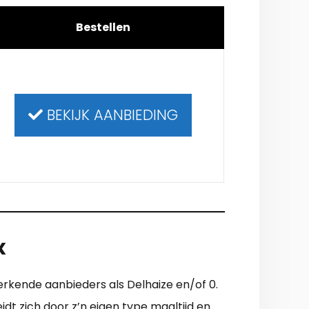
Bestellen
BEKIJK AANBIEDING
x
 erkende aanbieders als Delhaize en/of 0.
eidt zich door z’n eigen type maaltijd en