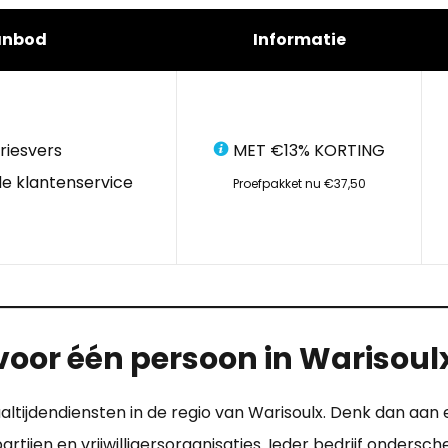
anbod
Informatie
riesvers
MET €13% KORTING
e klantenservice
Proefpakket nu €37,50
voor één persoon in Warisoul
altijdendiensten in de regio van Warisoulx. Denk dan aan
rtijen en vrijwilligersorganisaties. Ieder bedrijf ondersch