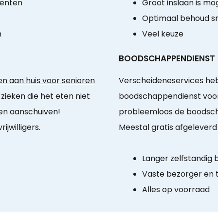
iënten
Groot inslaan is mog
Optimaal behoud sm
n
Veel keuze
BOODSCHAPPENDIENST
n aan huis voor senioren
Verscheideneservices h
h zieken die het eten niet
boodschappendienst voor
n aanschuiven!
probleemloos de boodsch
jwilligers.
Meestal gratis afgeleverd
Langer zelfstandig b
Vaste bezorger en t
Alles op voorraad