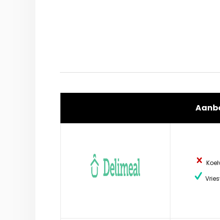
Aanb
Koel
Vries