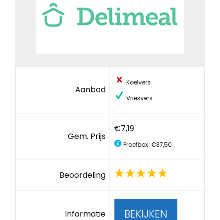
Koelvers
Aanbod
Vriesvers
€7,19
Gem. Prijs
Proefbox: €37,50
Beoordeling
BEKIJKEN
Informatie