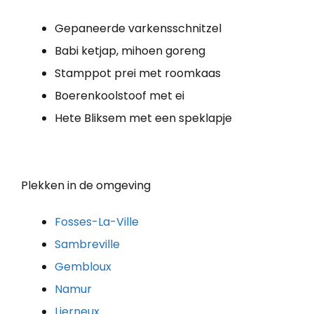
Gepaneerde varkensschnitzel
Babi ketjap, mihoen goreng
Stamppot prei met roomkaas
Boe­ren­kool­stoof met ei
Hete Bliksem met een speklapje
Plekken in de omgeving
Fosses-La-Ville
Sambreville
Gembloux
Namur
Lierneux