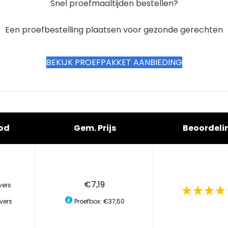
Snel proefmaaltijden bestellen?
Een proefbestelling plaatsen voor gezonde gerechten
BEKIJK PROEFPAKKET AANBIEDING
od
Gem. Prijs
Beoordeli
€7,19
vers
vers
Proefbox: €37,50