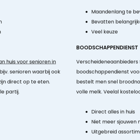
Maandenlang te b
n
Bevatten belangrijk
n
Veel keuze
BOODSCHAPPENDIENST
n huis voor senioren in
Verscheideneaanbieders f
ijv. senioren waarbij ook
boodschappendienst voor
n direct op te eten.
bestelt men snel broodno
 partij.
volle melk. Veelal kostelo
Direct alles in huis
Niet meer sjouwen
Uitgebreid assorti