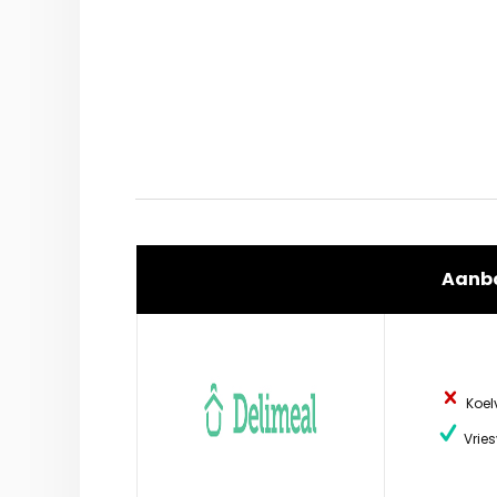
Aanb
Koel
Vries