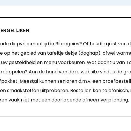
VERGELIJKEN
ende diepvriesmaaltijd in Blaregnies? Of houdt u juist van
ise op het gebied van tafeltje dekje (daghap), ofwel war
t uw gesteldheid en menu voorkeuren. Wat dacht u van T
rdappelen? Aan de hand van deze website vindt u de groo
fpakket. Meestal kunnen senioren d.m.v. een proefbeste
-, en smaakstoffen uitproberen. Bestellen kan telefonisc
rken vaak niet met een doorlopende afneemverplichting.