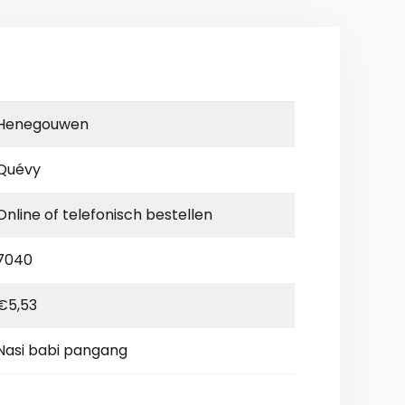
Henegouwen
Quévy
Online of telefonisch bestellen
7040
€5,53
Nasi babi pangang