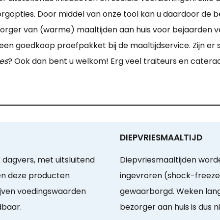
orgopties. Door middel van onze tool kan u daardoor de 
ezorger van (warme) maaltijden aan huis voor bejaarden
en goedkoop proefpakket bij de maaltijdservice. Zijn er s
es
? Ook dan bent u welkom! Erg veel traiteurs en catera
DIEPVRIESMAALTIJD
 dagvers, met uitsluitend
Diepvriesmaaltijden worde
en deze producten
ingevroren (shock-freeze)
ijven voedingswaarden
gewaarborgd. Weken lang 
dbaar.
bezorger aan huis is dus ni