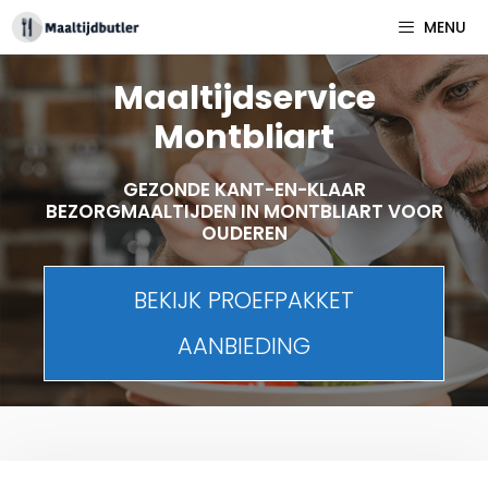
Spring
MENU
naar
inhoud
Maaltijdservice
Montbliart
GEZONDE KANT-EN-KLAAR
BEZORGMAALTIJDEN IN MONTBLIART VOOR
OUDEREN
BEKIJK PROEFPAKKET
AANBIEDING