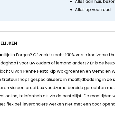
Alles aan huis bezo
Alles op voorraad
ELIJKEN
ltijd in Forges? Of zoekt u echt 100% verse koelverse thu
kje (daghap) voor uw ouders of iemand anders? Er is de keu
 dacht u van Penne Pesto Kip Wokgroenten en Gemalen 
 traiteurshops gespecialiseerd in maaltijdbedeling in de
deren via een proefbox voedzame bereide gerechten met 
l online, telefonisch als via de bestellijst. De maaltijd
het flexibel, leveranciers werken niet met een doorlopen