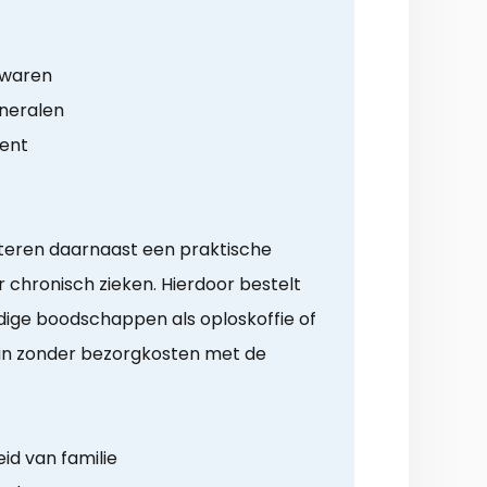
ewaren
ineralen
ment
literen daarnaast een praktische
chronisch zieken. Hierdoor bestelt
ige boodschappen als oploskoffie of
zin zonder bezorgkosten met de
id van familie