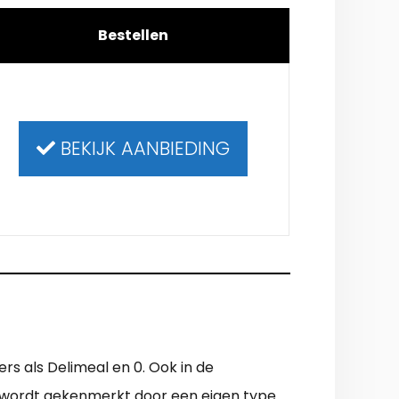
Bestellen
BEKIJK AANBIEDING
rs als Delimeal en 0. Ook in de
er wordt gekenmerkt door een eigen type