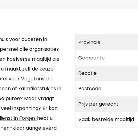
uis voor ouderen in
Provincie
upersnel alle organisaties
Gemeente
 een koelverse maaltijd die
 u maakt zelf de keuze.
Reactie
afel voor Vegetarische
en of Zalmfiletstukjes in
Postcode
pelpuree? Maar vraagt
Prijs per gerecht
eel inspanning? Er kan
ienst in Forges
hebt u
Vaak bestelde maaltijd
t-en-klaar aangeleverd.