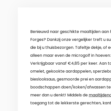
Benieuwd naar geschikte maaltijden aan h
Forges? Dankzij onze vergelijker treft u s
die bij u thuisbezorgen. Tafeltje dekje, of
alleen maar even de microgolf in hoeven:
Verkrijgbaar vanaf €4,85 per keer. Aan t
omelet, gekookte aardappelen, sperziebon
bieslooksaus, gesmoorde prei en aardap
boodschappen doen/koken/afwassen te v
meer dan u denkt! Middels de
maaltijdend
toegang tot de lekkerste gerechten, kan