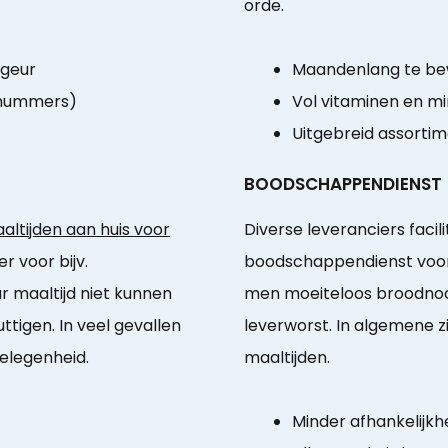
orde.
 geur
Maandenlang te b
-nummers)
Vol vitaminen en m
Uitgebreid assorti
BOODSCHAPPENDIENST
ltijden aan huis voor
Diverse leveranciers faci
r voor bijv.
boodschappendienst voor 
 maaltijd niet kunnen
men moeiteloos broodnod
ttigen. In veel gevallen
leverworst. In algemene 
elegenheid.
maaltijden.
Minder afhankelijkhe