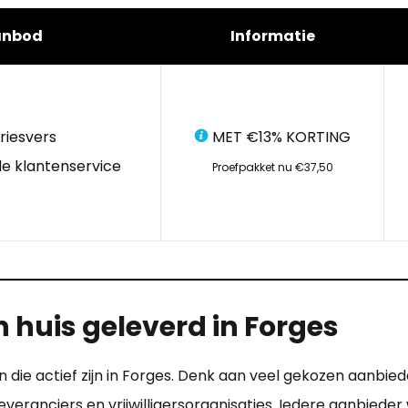
anbod
Informatie
riesvers
MET €13% KORTING
e klantenservice
Proefpakket nu €37,50
 huis geleverd in Forges
ie actief zijn in Forges. Denk aan veel gekozen aanbiede
everanciers en vrijwilligersorganisaties. Iedere aanbied