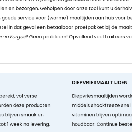
len en bezorgen. Geholpen door onze tool kunt u derhalv
n goede service voor (warme) maaltijden aan huis voor 
stel in dat geval een betaalbaar proefpakket bij de maalti
n in Forges
? Geen probleem! Opvallend veel traiteurs vo
DIEPVRIESMAALTIJDEN
ereid, vol verse
Diepvriesmaaltijden word
worden deze producten
middels shockfreeze snel
es blijven smaak en
vitaminen blijven optim
t 1 week na levering.
houdbaar. Continue bestel