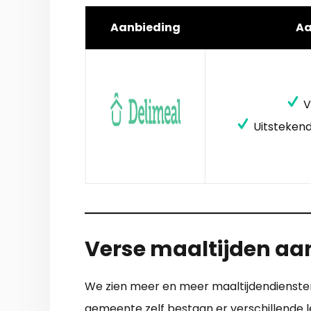
Aanbieding
A
V
Uitstekend
Verse maaltijden aan
We zien meer en meer maaltijdendiensten d
gemeente zelf bestaan er verschillende l