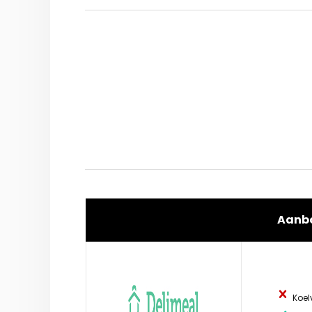
Aanb
Koel