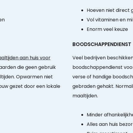
Hoeven niet direct
en
Vol vitaminen en m
Enorm veel keuze
BOODSCHAPPENDIENST
ltijden aan huis voor
Veel bedrijven beschikke
ejaarden die geen gebruik
boodschappendienst voor
ijden. Opwarmen niet
verse of handige boodsc
touw gezet door een lokale
gebraden gehakt. Normali
maaltijden.
Minder afhankelijkhe
Alles aan huis bezo