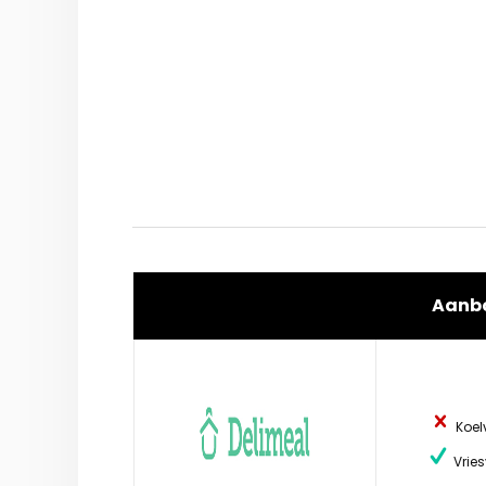
Aanb
Koel
Vries