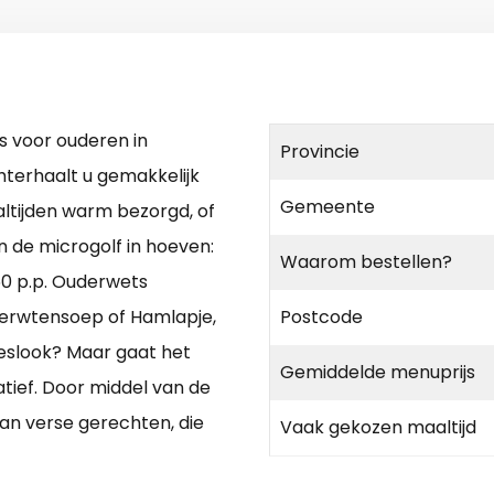
s voor ouderen in
Provincie
hterhaalt u gemakkelijk
Gemeente
ltijden warm bezorgd, of
n de microgolf in hoeven:
Waarom bestellen?
60 p.p. Ouderwets
 erwtensoep of Hamlapje,
Postcode
ieslook? Maar gaat het
Gemiddelde menuprijs
natief. Door middel van de
van verse gerechten, die
Vaak gekozen maaltijd