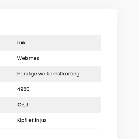
Luik
Weismes
Handige welkomstkorting
4950
€6,9
Kipfilet in jus