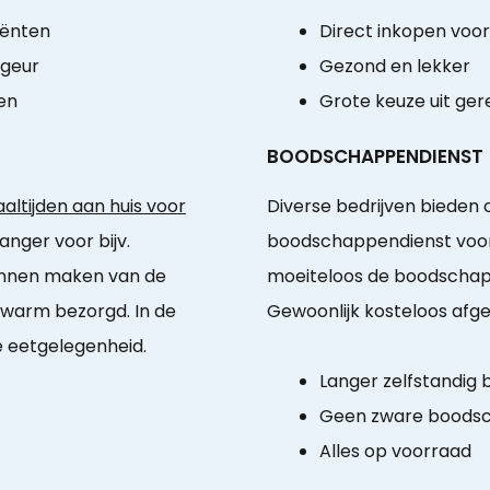
iënten
Direct inkopen voo
 geur
Gezond en lekker
en
Grote keuze uit ge
BOODSCHAPPENDIENST
ltijden aan huis voor
Diverse bedrijven bieden 
anger voor bijv.
boodschappendienst voor
unnen maken van de
moeiteloos de boodschapp
 warm bezorgd. In de
Gewoonlijk kosteloos afge
e eetgelegenheid.
Langer zelfstandig b
Geen zware boodsc
Alles op voorraad