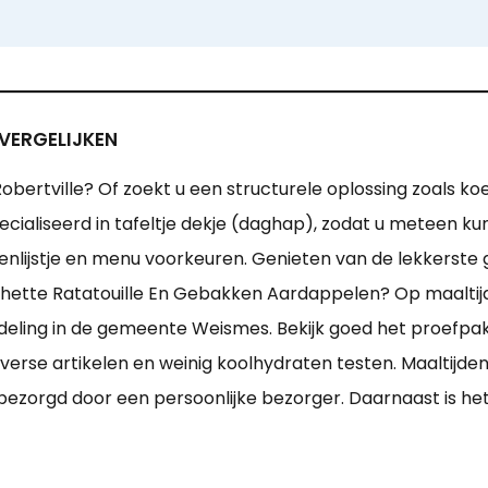
 VERGELIJKEN
Robertville? Of zoekt u een structurele oplossing zoals ko
cialiseerd in tafeltje dekje (daghap), zodat u meteen kunt
enlijstje en menu voorkeuren. Genieten van de lekkerste
hette Ratatouille En Gebakken Aardappelen? Op maaltijdb
edeling in de gemeente Weismes. Bekijk goed het proefpa
erse artikelen en weinig koolhydraten testen. Maaltijden b
 bezorgd door een persoonlijke bezorger. Daarnaast is het