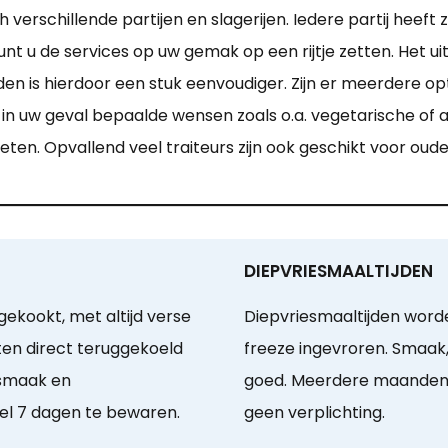
erschillende partijen en slagerijen. Iedere partij heeft
nt u de services op uw gemak op een rijtje zetten. Het ui
en is hierdoor een stuk eenvoudiger. Zijn er meerdere op
er in uw geval bepaalde wensen zoals o.a. vegetarische of
n eten. Opvallend veel traiteurs zijn ook geschikt voor oud
DIEPVRIESMAALTIJDEN
ekookt, met altijd verse
Diepvriesmaaltijden word
en direct teruggekoeld
freeze ingevroren. Smaak,
 smaak en
goed. Meerdere maanden t
l 7 dagen te bewaren.
geen verplichting.