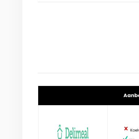
Aanb
Koel