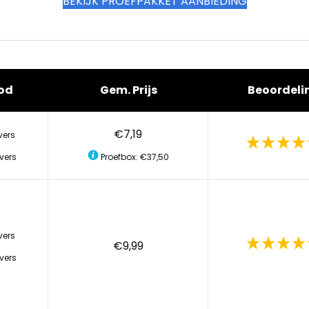
BEKIJK PROEFPAKKET AANBIEDING
od
Gem. Prijs
Beoordeli
€7,19
vers
vers
Proefbox: €37,50
vers
€9,99
vers