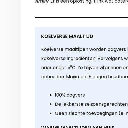
Amel
? Er is een oplossing! Flink wat ca
KOELVERSE MAALTIJD
Koelverse maaltijden worden dagvers b
kakelverse ingrediënten. Vervolgens w
naar onder 5⁰C. Zo blijven vitaminen 
behouden. Maximaal 5 dagen houdbaa
100% dagvers
De lekkerste seizoensgerechten
Geen slechte toevoegingen (e
WARME MAALTIJDEN AAN HUIS