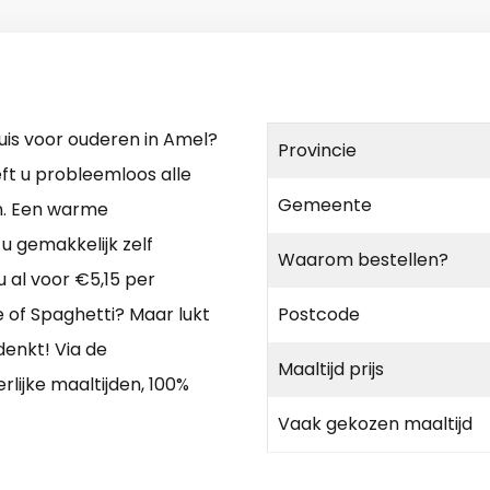
uis voor ouderen in Amel?
Provincie
ft u probleemloos alle
Gemeente
en. Een warme
u gemakkelijk zelf
Waarom bestellen?
 al voor €5,15 per
e of Spaghetti? Maar lukt
Postcode
denkt! Via de
Maaltijd prijs
rlijke maaltijden, 100%
Vaak gekozen maaltijd