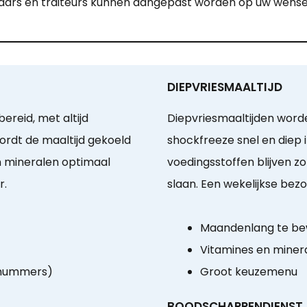
teraars en traiteurs kunnen aangepast worden op uw wense
DIEPVRIESMAALTIJD
ereid, met altijd
Diepvriesmaaltijden worde
ordt de maaltijd gekoeld
shockfreeze snel en diep 
en mineralen optimaal
voedingsstoffen blijven z
r.
slaan. Een wekelijkse bezo
Maandenlang te b
Vitamines en miner
-nummers)
Groot keuzemenu
BOODSCHAPPENDIENST