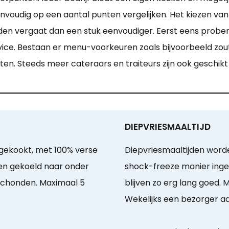
envoudig op een aantal punten vergelijken. Het kiezen va
den vergaat dan een stuk eenvoudiger. Eerst eens probe
rvice. Bestaan er menu-voorkeuren zoals bijvoorbeeld z
 eten. Steeds meer cateraars en traiteurs zijn ook geschik
DIEPVRIESMAALTIJD
gekookt, met 100% verse
Diepvriesmaaltijden word
ten gekoeld naar onder
shock-freeze manier ingev
schonden. Maximaal 5
blijven zo erg lang goed
Wekelijks een bezorger aan