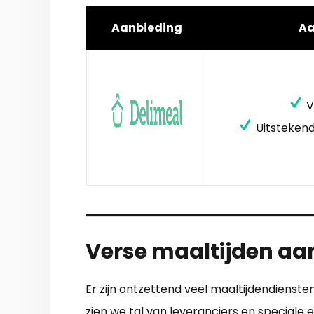
Aanbieding
A
V
Uitstekend
Verse maaltijden aan
Er zijn ontzettend veel maaltijdendienste
zien we tal van leveranciers en speciale