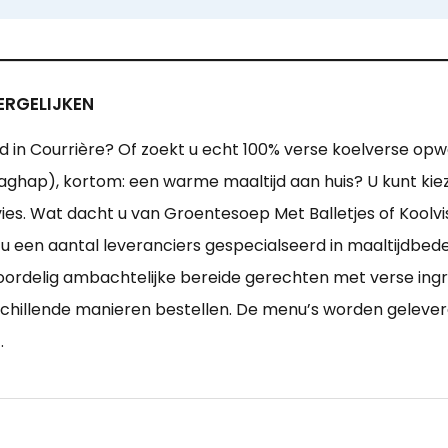
ERGELIJKEN
ijd in Courrière? Of zoekt u echt 100% verse koelverse o
(daghap), kortom: een warme maaltijd aan huis? U kunt kie
. Wat dacht u van Groentesoep Met Balletjes of Koolvi
 u een aantal leveranciers gespecialseerd in maaltijdbedel
voordelig ambachtelijke bereide gerechten met verse in
schillende manieren bestellen. De menu’s worden geleve
.