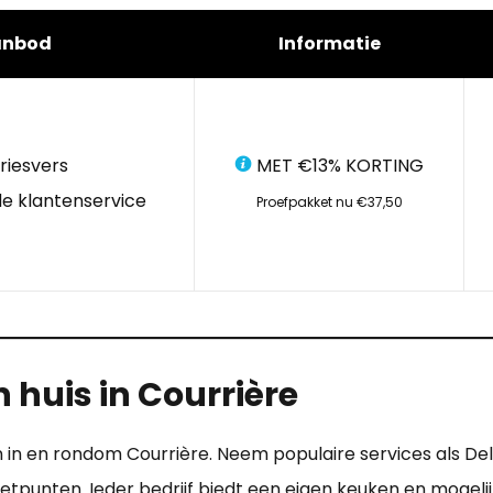
anbod
Informatie
riesvers
MET €13% KORTING
e klantenservice
Proefpakket nu €37,50
 huis in Courrière
n in en rondom Courrière. Neem populaire services als Del
 eetpunten. Ieder bedrijf biedt een eigen keuken en moge