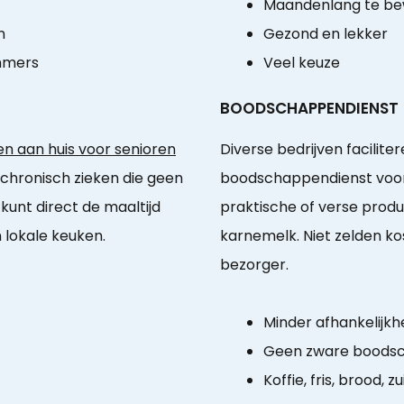
Maandenlang te b
n
Gezond en lekker
mmers
Veel keuze
BOODSCHAPPENDIENST
n aan huis voor senioren
Diverse bedrijven facilite
 chronisch zieken die geen
boodschappendienst voor
unt direct de maaltijd
praktische of verse produ
n lokale keuken.
karnemelk. Niet zelden ko
bezorger.
Minder afhankelijkhe
Geen zware boodsc
Koffie, fris, brood, zu