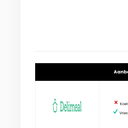
Aanb
Koel
Vries