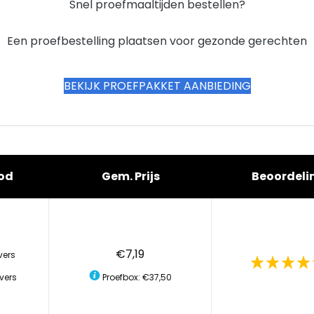
Snel proefmaaltijden bestellen?
Een proefbestelling plaatsen voor gezonde gerechten
BEKIJK PROEFPAKKET AANBIEDING
od
Gem. Prijs
Beoordeli
€7,19
vers
vers
Proefbox: €37,50