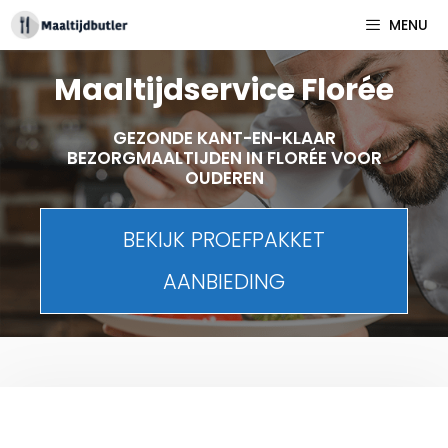
Spring
MENU
naar
inhoud
Maaltijdservice Florée
GEZONDE KANT-EN-KLAAR
BEZORGMAALTIJDEN IN FLORÉE VOOR
OUDEREN
BEKIJK PROEFPAKKET
AANBIEDING