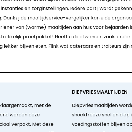
e instanties en zorginstellingen. Iedere partij wordt geke
Dankzij de maaltijdservice-vergelijker kan u de organisat
erlener van (warme) maaltijden aan huis voor bejaarden 
aantrekkelijk proefpakket! Heeft u dieetwensen zoals ond
ig lekker blijven eten. Flink wat cateraars en traiteurs zi
DIEPVRIESMAALTIJDEN
 klaargemaakt, met de
Diepvriesmaaltijden word
gend worden deze
shockfreeze snel en diep 
ciaal verpakt. Met deze
voedingsstoffen blijven 