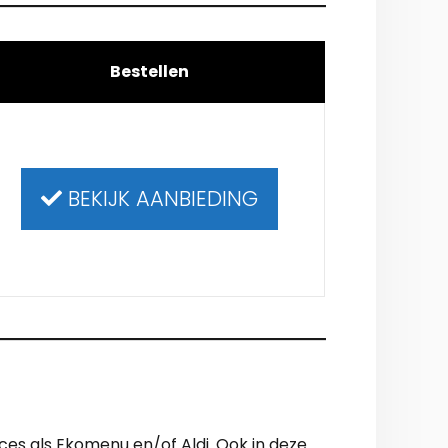
Bestellen
BEKIJK AANBIEDING
ices als Ekomenu en/of Aldi. Ook in deze