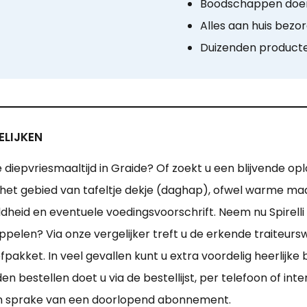
Boodschappen doen
Alles aan huis bezo
Duizenden product
ELIJKEN
e diepvriesmaaltijd in Graide? Of zoekt u een blijvende op
op het gebied van tafeltje dekje (daghap), ofwel warme maal
dheid en eventuele voedingsvoorschrift. Neem nu Spirell
elen? Via onze vergelijker treft u de erkende traiteurswi
efpakket. In veel gevallen kunt u extra voordelig heerlijk
en bestellen doet u via de bestellijst, per telefoon of in
geen sprake van een doorlopend abonnement.