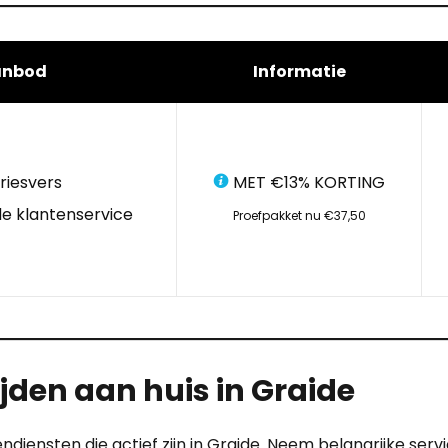
anbod
Informatie
riesvers
MET €13% KORTING
e klantenservice
Proefpakket nu €37,50
jden aan huis in Graide
ndiensten die actief zijn in Graide. Neem belangrijke serv