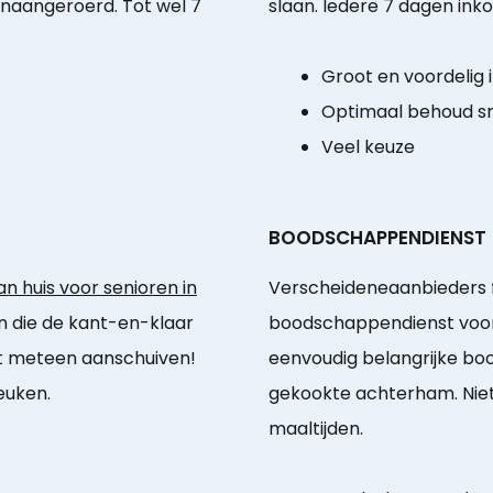
onaangeroerd. Tot wel 7
slaan. Iedere 7 dagen inko
Groot en voordelig
Optimaal behoud sm
Veel keuze
BOODSCHAPPENDIENST
n huis voor senioren in
Verscheideneaanbieders 
en die de kant-en-klaar
boodschappendienst voor
nt meteen aanschuiven!
eenvoudig belangrijke bo
euken.
gekookte achterham. Niet
maaltijden.