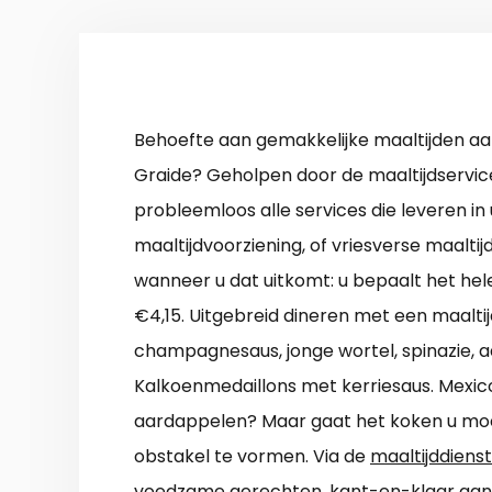
Behoefte aan gemakkelijke maaltijden aan
Graide? Geholpen door de maaltijdservice
probleemloos alle services die leveren i
maaltijdvoorziening, of vriesverse maaltij
wanneer u dat uitkomt: u bepaalt het hele
€4,15. Uitgebreid dineren met een maaltijd
champagnesaus, jonge wortel, spinazie, a
Kalkoenmedaillons met kerriesaus. Mexi
aardappelen? Maar gaat het koken u moei
obstakel te vormen. Via de
maaltijddienst
voedzame gerechten, kant-en-klaar aan