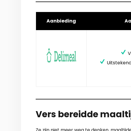
Aanbieding
A
V
Uitstekend
Vers bereidde maalti
Ze zijn niet meer weg te denken, maaltijde