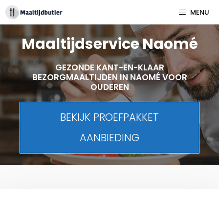
Spring
MENU
naar
inhoud
Maaltijdservice Naomé
GEZONDE KANT-EN-KLAAR
BEZORGMAALTIJDEN IN NAOMÉ VOOR
OUDEREN
BEKIJK PROEFPAKKET
AANBIEDING