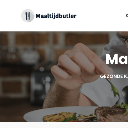
Spring
naar
inhoud
Maa
GEZONDE K