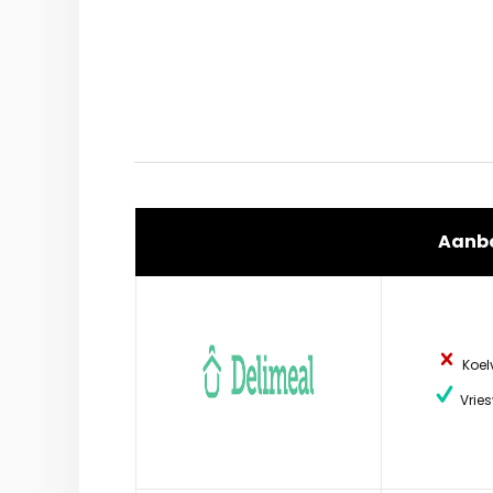
Aanb
Koel
Vries