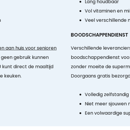
Lang houdbaar
Vol vitaminen en m
n
Veel verschillende 
BOODSCHAPPENDIENST
n aan huis voor senioren
Verschillende leveranci
die geen gebruik kunnen
boodschappendienst voor 
kunt direct de maaltijd
zonder moeite de supermar
le keuken.
Doorgaans gratis bezorgd
Volledig zelfstandi
Niet meer sjouwen
Een volwaardige s