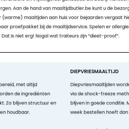
en. Aan de hand van maaltijdbutler.be kunt u de bezorg
or (warme) maaltijden aan huis voor bejaarden vergaat hi
ar proefpakket bij de maaltijdservice. Spelen er allergie
 Dat is niet erg! Nogal wat traiteurs zijn “dieet-proof”.
DIEPVRIESMAALTIJD
ereid, met altijd
Diepvriesmaaltijden word
worden de ingrediënten
via de shock-freeze meth
t. Zo blijven structuur en
blijven in goede conditie
gen houdbaar.
week bestellen hoeft dan 