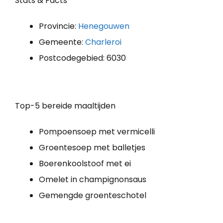
Stats & Facts
Provincie:
Henegouwen
Gemeente:
Charleroi
Postcodegebied: 6030
Top-5 bereide maaltijden
Pompoensoep met vermicelli
Groentesoep met balletjes
Boe­ren­kool­stoof met ei
Omelet in champignonsaus
Gemengde groenteschotel