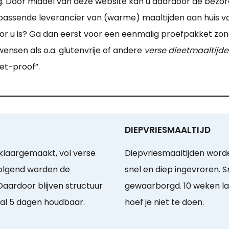
. Door middel van deze website kan u daardoor de bezo
passende leverancier van (warme) maaltijden aan huis v
voor u is? Ga dan eerst voor een eenmalig proefpakket zond
ensen als o.a. glutenvrije of andere
verse dieetmaaltijde
eet-proof”.
DIEPVRIESMAALTIJD
klaargemaakt, vol verse
Diepvriesmaaltijden word
olgend worden de
snel en diep ingevroren. 
Daardoor blijven structuur
gewaarborgd. 10 weken la
al 5 dagen houdbaar.
hoef je niet te doen.