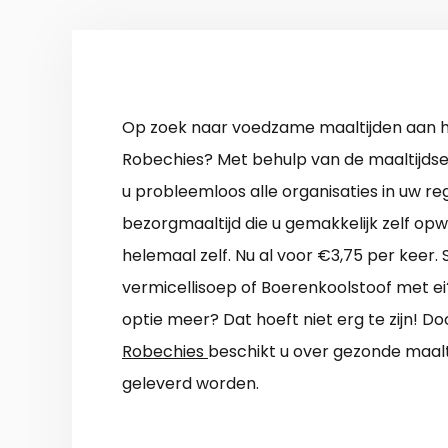
Op zoek naar voedzame maaltijden aan hu
Robechies? Met behulp van de maaltijdse
u probleemloos alle organisaties in uw regi
bezorgmaaltijd die u gemakkelijk zelf op
helemaal zelf. Nu al voor €3,75 per keer.
vermicellisoep of Boe­ren­kool­stoof met e
optie meer? Dat hoeft niet erg te zijn! D
Robechies
beschikt u over gezonde maalti
geleverd worden.