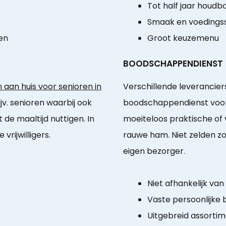
Tot half jaar houdb
Smaak en voedingss
en
Groot keuzemenu
BOODSCHAPPENDIENST
aan huis voor senioren in
Verschillende leverancier
jv. senioren waarbij ook
boodschappendienst voo
de maaltijd nuttigen. In
moeiteloos praktische of
vrijwilligers.
rauwe ham. Niet zelden z
eigen bezorger.
Niet afhankelijk va
Vaste persoonlijke
Uitgebreid assorti