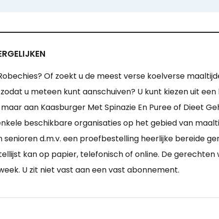
ERGELIJKEN
n Robechies? Of zoekt u de meest verse koelverse maaltijd
, zodat u meteen kunt aanschuiven? U kunt kiezen uit ee
k maar aan Kaasburger Met Spinazie En Puree of Dieet Ge
 enkele beschikbare organisaties op het gebied van maalt
senioren d.m.v. een proefbestelling heerlijke bereide g
stellijst kan op papier, telefonisch of online. De gerecht
week. U zit niet vast aan een vast abonnement.