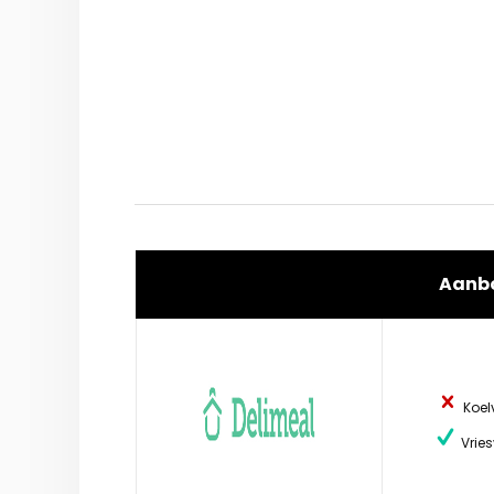
Aanb
Koel
Vries