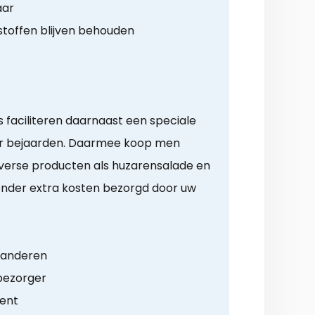
aar
toffen blijven behouden
s faciliteren daarnaast een speciale
r bejaarden. Daarmee koop men
 verse producten als huzarensalade en
onder extra kosten bezorgd door uw
n anderen
 bezorger
ment