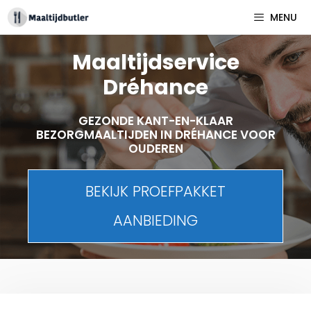
Spring
MENU
naar
inhoud
Maaltijdservice
Dréhance
GEZONDE KANT-EN-KLAAR
BEZORGMAALTIJDEN IN DRÉHANCE VOOR
OUDEREN
BEKIJK PROEFPAKKET
AANBIEDING