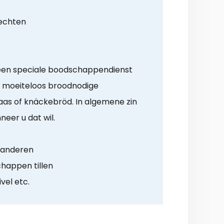
rechten
n een speciale boodschappendienst
u moeiteloos broodnodige
as of knäckebröd. In algemene zin
eer u dat wil.
n anderen
happen tillen
ivel etc.