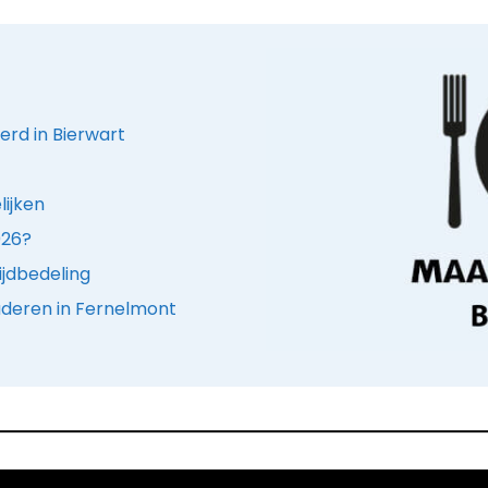
erd in Bierwart
lijken
026?
ijdbedeling
uderen in Fernelmont