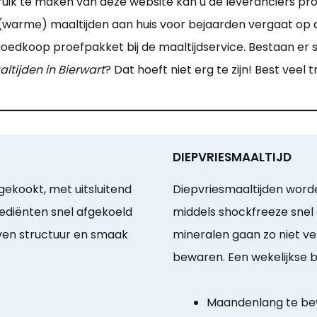
ik te maken van deze website kan u de leveranciers prob
 (warme) maaltijden aan huis voor bejaarden vergaat op d
 goedkoop proefpakket bij de maaltijdservice. Bestaan er 
ltijden in Bierwart
? Dat hoeft niet erg te zijn! Best veel
DIEPVRIESMAALTIJD
ekookt, met uitsluitend
Diepvriesmaaltijden word
ediënten snel afgekoeld
middels shockfreeze snel 
jven structuur en smaak
mineralen gaan zo niet v
bewaren. Een wekelijkse b
Maandenlang te b