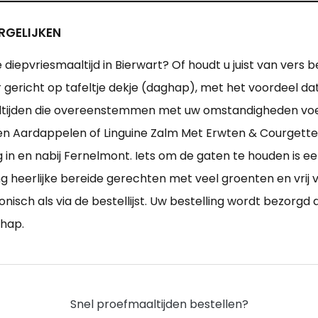
RGELIJKEN
e diepvriesmaaltijd in Bierwart? Of houdt u juist van vers
r gericht op tafeltje dekje (daghap), met het voordeel 
ltijden die overeenstemmen met uw omstandigheden voed
iden Aardappelen of Linguine Zalm Met Erwten & Courgette
in en nabij Fernelmont. Iets om de gaten te houden is ee
g heerlijke bereide gerechten met veel groenten en vrij 
onisch als via de bestellijst. Uw bestelling wordt bezorgd 
chap.
Snel proefmaaltijden bestellen?