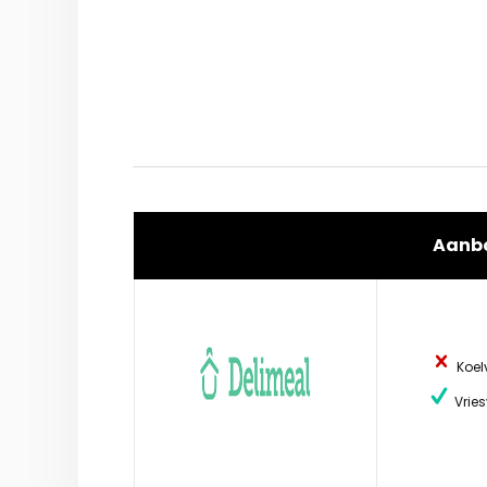
Aanb
Koel
Vries