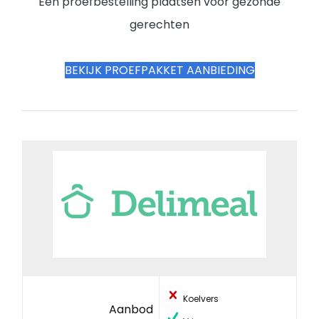
Een proefbestelling plaatsen voor gezonde
gerechten
BEKIJK PROEFPAKKET AANBIEDING
Koelvers
Aanbod