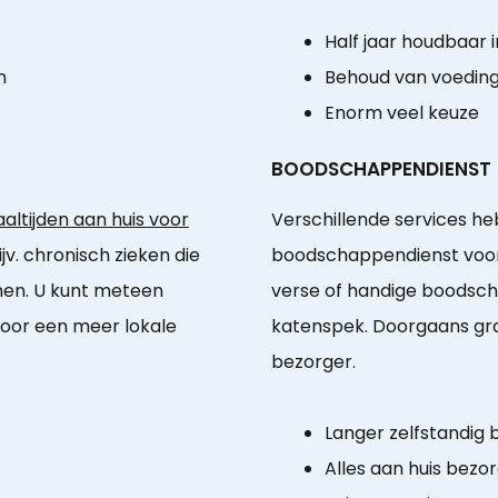
Half jaar houdbaar i
n
Behoud van voedin
Enorm veel keuze
BOODSCHAPPENDIENST
ltijden aan huis voor
Verschillende services h
jv. chronisch zieken die
boodschappendienst voor
en. U kunt meteen
verse of handige boodsch
oor een meer lokale
katenspek. Doorgaans gra
bezorger.
Langer zelfstandig b
Alles aan huis bezo