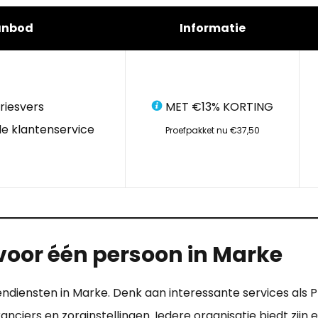
anbod
Informatie
riesvers
MET €13% KORTING
e klantenservice
Proefpakket nu €37,50
voor één persoon in Marke
dendiensten in Marke. Denk aan interessante services als
ciers en zorginstellingen. Iedere organisatie biedt zijn 