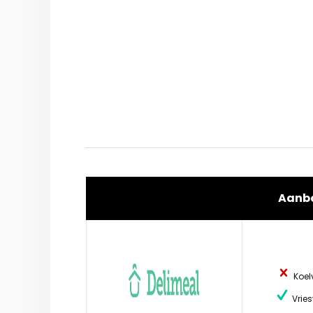
Aanb
Koel
Vries