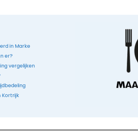
erd in Marke
jn er?
ing vergelijken
?
ijdbedeling
 Kortrijk