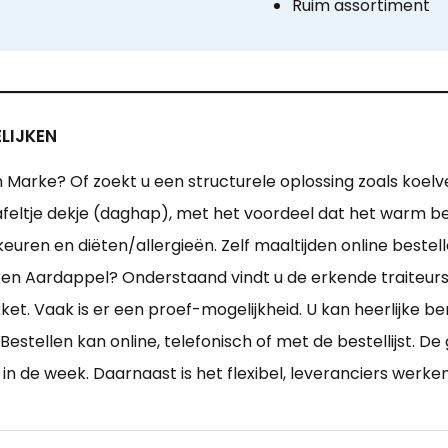
Ruim assortiment
LIJKEN
n Marke? Of zoekt u een structurele oplossing zoals koel
tafeltje dekje (daghap), met het voordeel dat het warm 
keuren en diëten/allergieën. Zelf maaltijden online beste
Aardappel? Onderstaand vindt u de erkende traiteurswi
kket. Vaak is er een proef-mogelijkheid. U kan heerlijke
stellen kan online, telefonisch of met de bestellijst. 
n de week. Daarnaast is het flexibel, leveranciers werk