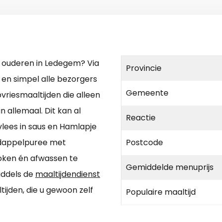
r ouderen in Ledegem? Via
Provincie
l en simpel alle bezorgers
Gemeente
epvriesmaaltijden die alleen
 allemaal. Dit kan al
Reactie
vlees in saus en Hamlapje
rdappelpuree met
Postcode
oken én afwassen te
Gemiddelde menuprijs
iddels de
maaltijdendienst
tijden, die u gewoon zelf
Populaire maaltijd