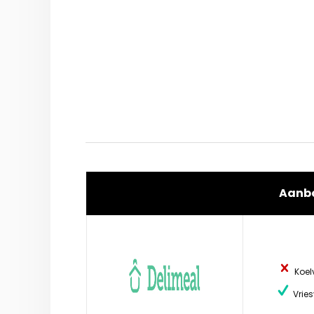
Aanb
Koel
Vries