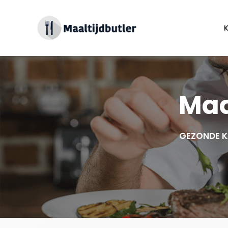
Spring
naar
inhoud
Maa
GEZONDE K