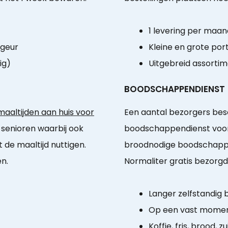
1 levering per maan
 geur
Kleine en grote port
ig)
Uitgebreid assorti
BOODSCHAPPENDIENST
aaltijden aan huis voor
Een aantal bezorgers bes
. senioren waarbij ook
boodschappendienst voor
 de maaltijd nuttigen.
broodnodige boodschappe
en.
Normaliter gratis bezorgd
Langer zelfstandig b
Op een vast momen
Koffie, fris, brood, zu