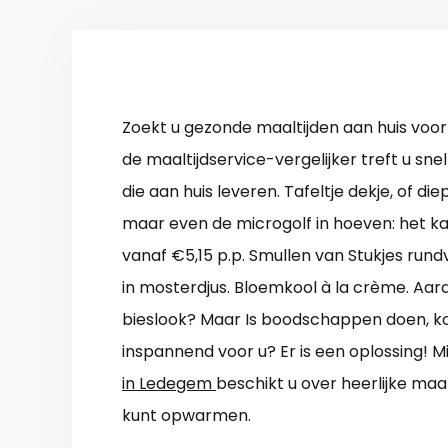
Zoekt u gezonde maaltijden aan huis voo
de maaltijdservice-vergelijker treft u sne
die aan huis leveren. Tafeltje dekje, of di
maar even de microgolf in hoeven: het kan
vanaf €5,15 p.p. Smullen van Stukjes rund
in mosterdjus. Bloemkool à la crème. Aa
bieslook? Maar Is boodschappen doen, k
inspannend voor u? Er is een oplossing! M
in Ledegem
beschikt u over heerlijke maal
kunt opwarmen.