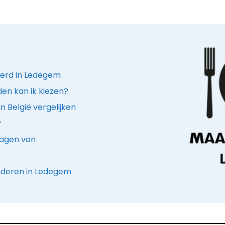
verd in Ledegem
den kan ik kiezen?
n België vergelijken
?
ragen van
ouderen in Ledegem