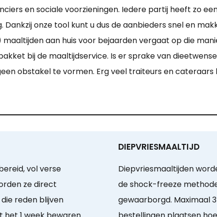
ciers en sociale voorzieningen. Iedere partij heeft zo ee
 Dankzij onze tool kunt u dus de aanbieders snel en makke
maaltijden aan huis voor bejaarden vergaat op die manie
kket bij de maaltijdservice. Is er sprake van dieetwense
geen obstakel te vormen. Erg veel traiteurs en cateraa
DIEPVRIESMAALTIJD
ereid, vol verse
Diepvriesmaaltijden worde
orden ze direct
de shock-freeze methode.
die reden blijven
gewaarborgd. Maximaal 3
t het 1 week bewaren.
bestellingen plaatsen hoef