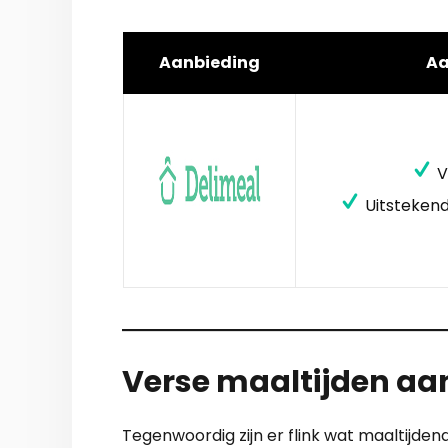
Aanbieding
A
V
Uitstekend
Verse maaltijden aa
Tegenwoordig zijn er flink wat maaltijden