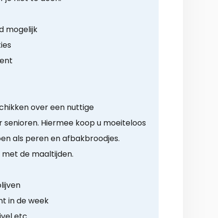
d mogelijk
ies
ment
chikken over een nuttige
 senioren. Hiermee koop u moeiteloos
n als peren en afbakbroodjes.
 met de maaltijden.
lijven
t in de week
ivel etc.