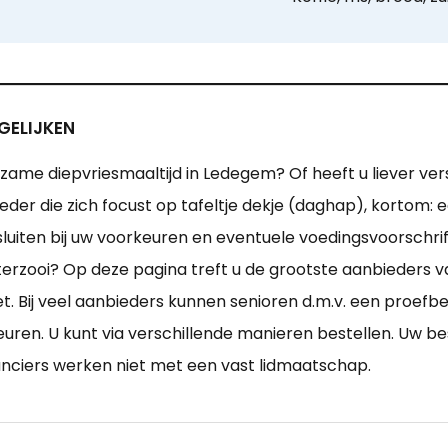
GELIJKEN
ame diepvriesmaaltijd in Ledegem? Of heeft u liever ver
er die zich focust op tafeltje dekje (daghap), kortom: e
sluiten bij uw voorkeuren en eventuele voedingsvoorschri
zooi? Op deze pagina treft u de grootste aanbieders va
t. Bij veel aanbieders kunnen senioren d.m.v. een proefb
euren. U kunt via verschillende manieren bestellen. Uw b
ranciers werken niet met een vast lidmaatschap.