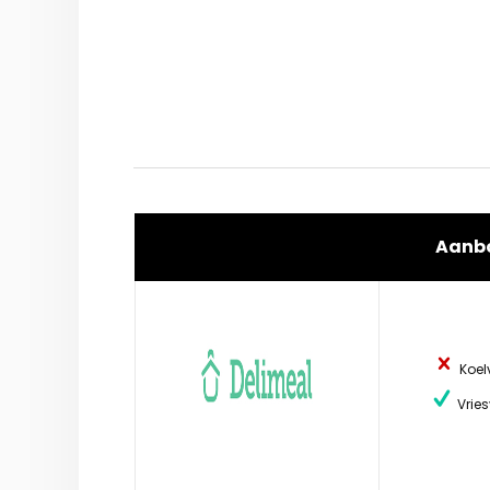
Aanb
Koel
Vries