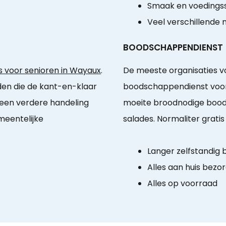
Smaak en voedingss
Veel verschillende 
BOODSCHAPPENDIENST
s voor senioren in Wayaux
.
De meeste organisaties vo
den die de kant-en-klaar
boodschappendienst voor
geen verdere handeling
moeite broodnodige bood
meentelijke
salades. Normaliter grati
Langer zelfstandig b
Alles aan huis bezo
Alles op voorraad