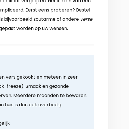
t elkaar vergelijken. Het kiezen van een
ompliceerd. Eerst eens proberen? Bestel
als bijvoorbeeld zoutarme of andere
verse
aangepast worden op uw wensen.
en vers gekookt en meteen in zeer
hock-freeze). Smaak en gezonde
dorven. Meerdere maanden te bewaren.
n huis is dan ook overbodig.
elijk