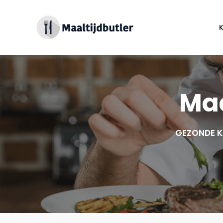
Spring
naar
inhoud
Maa
GEZONDE K