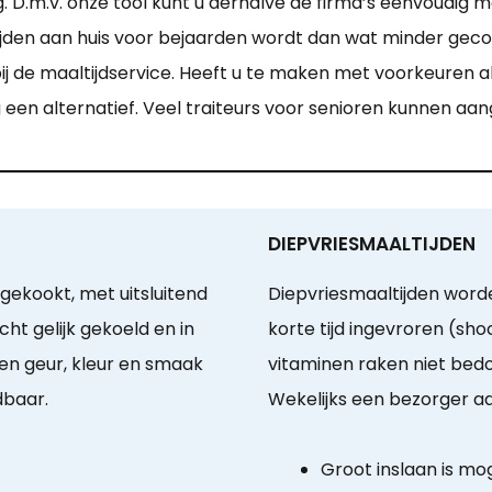
D.m.v. onze tool kunt u derhalve de firma’s eenvoudig me
ijden aan huis voor bejaarden wordt dan wat minder gec
ij de maaltijdservice. Heeft u te maken met voorkeuren 
kig een alternatief. Veel traiteurs voor senioren kunnen 
DIEPVRIESMAALTIJDEN
gekookt, met uitsluitend
Diepvriesmaaltijden word
ht gelijk gekoeld en in
korte tijd ingevroren (s
ven geur, kleur en smaak
vitaminen raken niet be
dbaar.
Wekelijks een bezorger aa
Groot inslaan is mog