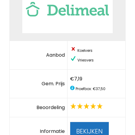
Koelvers
Aanbod
Vriesvers
€7,19
Gem. Prijs
Proefbox: €37,50
Beoordeling
BEKIJKEN
Informatie