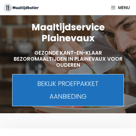
Spring
MENU
naar
inhoud
Maaltijdservice
Plainevaux
GEZONDE KANT-EN-KLAAR
BEZORGMAALTIJDEN IN PLAINEVAUX VOOR
OUDEREN
BEKIJK PROEFPAKKET
AANBIEDING