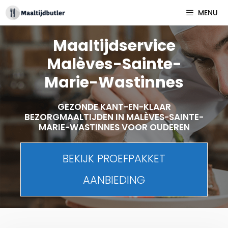
Spring
MENU
naar
inhoud
Maaltijdservice
Malèves-Sainte-
Marie-Wastinnes
GEZONDE KANT-EN-KLAAR
BEZORGMAALTIJDEN IN MALÈVES-SAINTE-
MARIE-WASTINNES VOOR OUDEREN
BEKIJK PROEFPAKKET
AANBIEDING