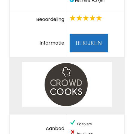
Proefbox: €37,50
Beoordeling
BEKIJKEN
Informatie
Koelvers
Aanbod
Vriesvers