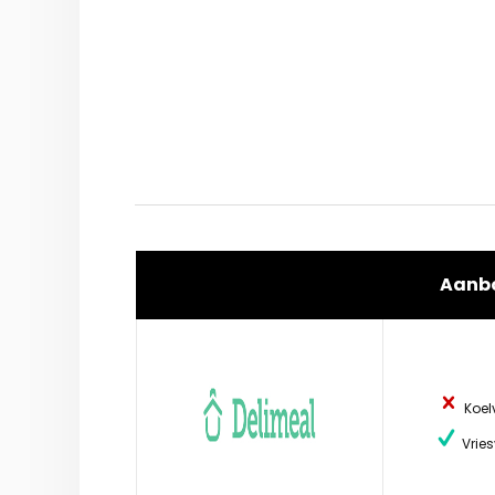
Aanb
Koel
Vries