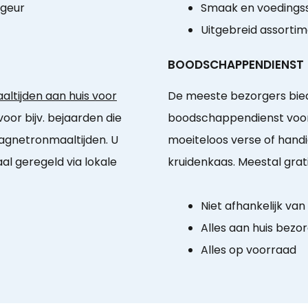
 geur
Smaak en voedingss
Uitgebreid assorti
BOODSCHAPPENDIENST
ltijden aan huis voor
De meeste bezorgers bied
voor bijv. bejaarden die
boodschappendienst voor 
gnetronmaaltijden. U
moeiteloos verse of hand
al geregeld via lokale
kruidenkaas. Meestal grat
Niet afhankelijk va
Alles aan huis bezo
Alles op voorraad