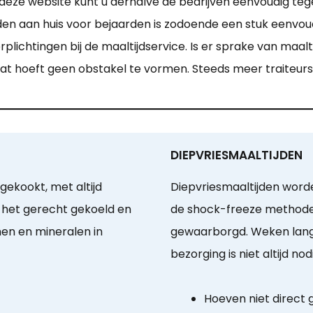
deze website kunt u derhalve de bedrijven eenvoudig tege
n aan huis voor bejaarden is zodoende een stuk eenvoudig
ichtingen bij de maaltijdservice. Is er sprake van maalt
at hoeft geen obstakel te vormen. Steeds meer traiteur
DIEPVRIESMAALTIJDEN
gekookt, met altijd
Diepvriesmaaltijden word
 het gerecht gekoeld en
de shock-freeze methode.
nen en mineralen in
gewaarborgd. Weken lang 
bezorging is niet altijd nod
Hoeven niet direct