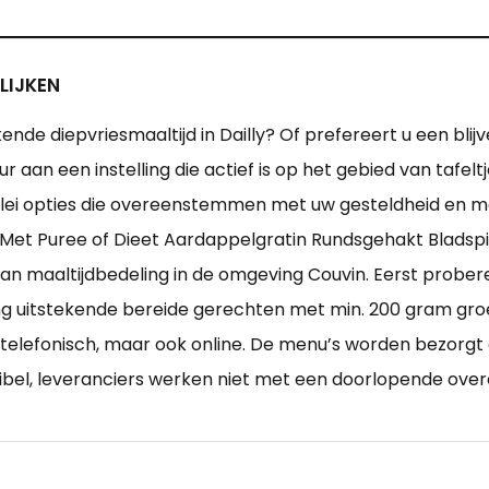
LIJKEN
ende diepvriesmaaltijd in Dailly? Of prefereert u een blij
 aan een instelling die actief is op het gebied van tafel
i opties die overeenstemmen met uw gesteldheid en mogel
et Puree of Dieet Aardappelgratin Rundsgehakt Bladspina
an maaltijdbedeling in de omgeving Couvin. Eerst prober
ng uitstekende bereide gerechten met min. 200 gram groen
telefonisch, maar ook online. De menu’s worden bezorgt
xibel, leveranciers werken niet met een doorlopende ove