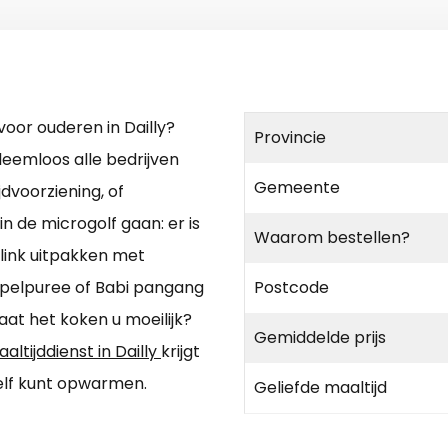
voor ouderen in Dailly?
Provincie
eemloos alle bedrijven
Gemeente
dvoorziening, of
 de microgolf gaan: er is
Waarom bestellen?
Flink uitpakken met
ppelpuree of Babi pangang
Postcode
at het koken u moeilijk?
Gemiddelde prijs
altijddienst in Dailly
krijgt
zelf kunt opwarmen.
Geliefde maaltijd