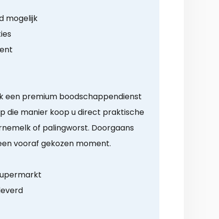
d mogelijk
ies
ment
ok een premium boodschappendienst
 die manier koop u direct praktische
arnemelk of palingworst. Doorgaans
een vooraf gekozen moment.
supermarkt
leverd