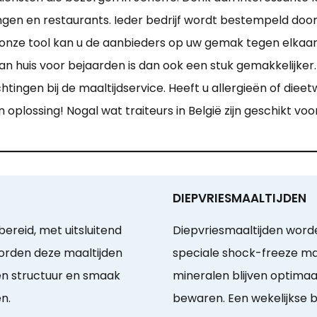
ngen en restaurants. Ieder bedrijf wordt bestempeld door
 onze tool kan u de aanbieders op uw gemak tegen elkaar
 huis voor bejaarden is dan ook een stuk gemakkelijker. Zi
ingen bij de maaltijdservice. Heeft u allergieën of diee
en oplossing! Nogal wat traiteurs in België zijn geschikt v
DIEPVRIESMAALTIJDEN
ereid, met uitsluitend
Diepvriesmaaltijden wor
worden deze maaltijden
speciale shock-freeze ma
ven structuur en smaak
mineralen blijven optim
n.
bewaren. Een wekelijkse b