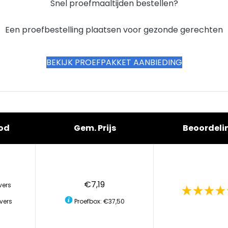
Snel proefmaaltijden bestellen?
Een proefbestelling plaatsen voor gezonde gerechten
BEKIJK PROEFPAKKET AANBIEDING
od
Gem. Prijs
Beoordeli
€7,19
vers
vers
Proefbox: €37,50