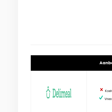
Aanb
Koel
Vries