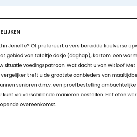
ELIJKEN
d in Jeneffe? Of prefereert u vers bereidde koelverse o
het gebied van tafeltje dekje (daghap), kortom: een war
w situatie voedingspatroon. Wat dacht u van Witloof Met
rgelijker treft u de grootste aanbieders van maaltijdbede
unnen senioren d.m.v. een proefbestelling ambachtelijk
U kunt via verschillende manieren bestellen. Het eten wo
orlopende overeenkomst.