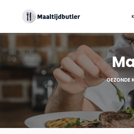
Spring
naar
inhoud
Ma
GEZONDE K