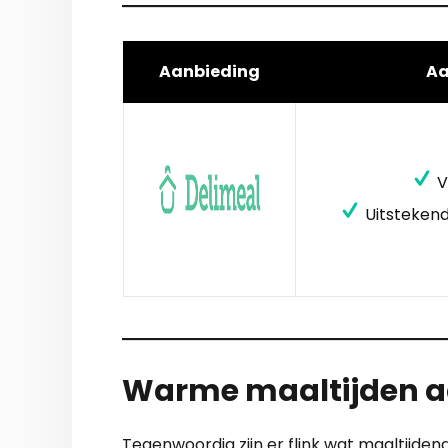
Aanbieding
A
V
Uitstekend
Warme maaltijden aa
Tegenwoordig zijn er flink wat maaltijde