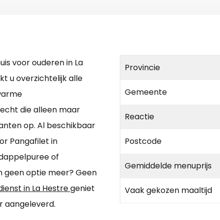
is voor ouderen in La
Provincie
 u overzichtelijk alle
Gemeente
 warme
recht die alleen maar
Reactie
kanten op. Al beschikbaar
r Pangafilet in
Postcode
ardappelpuree of
Gemiddelde menuprijs
ken geen optie meer? Geen
dienst in La Hestre
geniet
Vaak gekozen maaltijd
r aangeleverd.