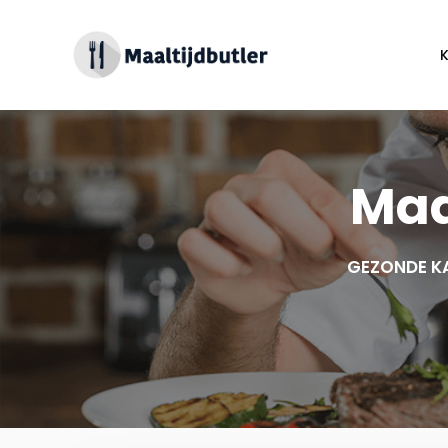
Spring
naar
inhoud
Maa
GEZONDE K