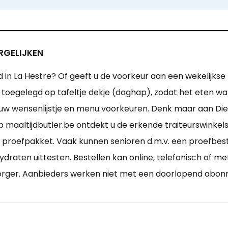
RGELIJKEN
d in La Hestre? Of geeft u de voorkeur aan een wekelijk
ft toegelegd op tafeltje dekje (daghap), zodat het eten
t uw wensenlijstje en menu voorkeuren. Denk maar aan D
aaltijdbutler.be ontdekt u de erkende traiteurswinkels 
proefpakket. Vaak kunnen senioren d.m.v. een proefbest
draten uittesten. Bestellen kan online, telefonisch of me
zorger. Aanbieders werken niet met een doorlopend abo