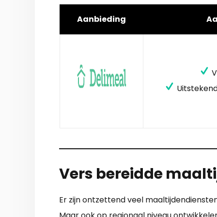
Aanbieding
A
V
Uitstekend
Vers bereidde maalti
Er zijn ontzettend veel maaltijdendienst
Maar ook op regionaal niveau ontwikkelen 