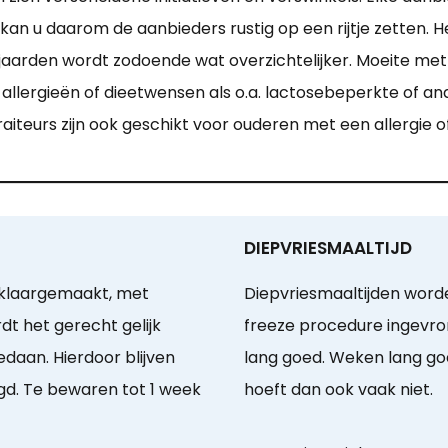
an u daarom de aanbieders rustig op een rijtje zetten. H
jaarden wordt zodoende wat overzichtelijker. Moeite met
er allergieën of dieetwensen als o.a. lactosebeperkte of a
iteurs zijn ook geschikt voor ouderen met een allergie of
DIEPVRIESMAALTIJD
 klaargemaakt, met
Diepvriesmaaltijden word
dt het gerecht gelijk
freeze procedure ingevror
daan. Hierdoor blijven
lang goed. Weken lang go
d. Te bewaren tot 1 week
hoeft dan ook vaak niet.