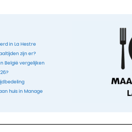
erd in La Hestre
ltijden zijn er?
n België vergelijken
026?
ijdbedeling
 aan huis in Manage