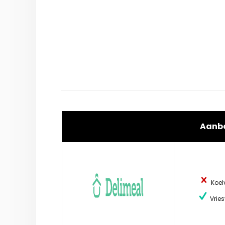
Aanb
Koel
Vries