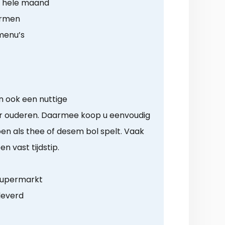
r hele maand
armen
menu’s
 ook een nuttige
 ouderen. Daarmee koop u eenvoudig
 als thee of desem bol spelt. Vaak
n vast tijdstip.
supermarkt
leverd