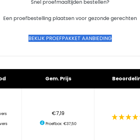
Snel proefmaaltijden bestellen?
Een proefbestelling plaatsen voor gezonde gerechten
BEKIJK PROEFPAKKET AANBIEDING
od
Gem. Prijs
Beoordeli
€7,19
vers
vers
Proefbox: €37,50