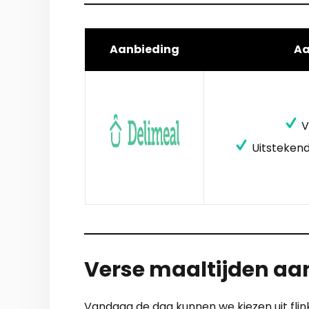
Aanbieding
A
V
Uitstekend
Verse maaltijden aan
Vandaag de dag kunnen we kiezen uit flin