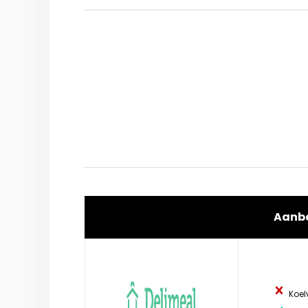
Aanb
Koel