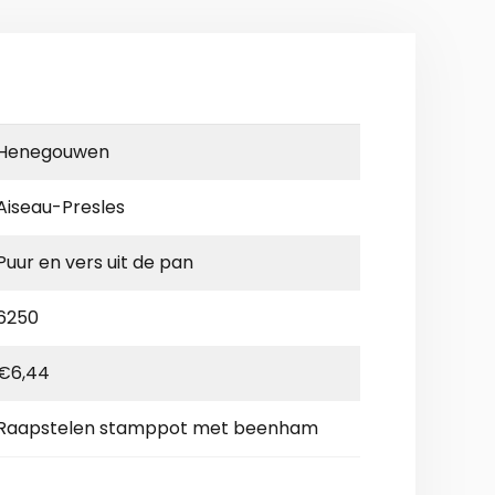
Henegouwen
Aiseau-Presles
Puur en vers uit de pan
6250
€6,44
Raapstelen stamppot met beenham