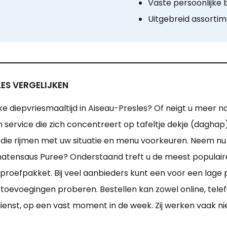
Vaste persoonlijke
Uitgebreid assorti
LES VERGELIJKEN
ke diepvriesmaaltijd in Aiseau-Presles? Of neigt u meer n
n service die zich concentreert op tafeltje dekje (dagha
en die rijmen met uw situatie en menu voorkeuren. Neem 
matensaus Puree? Onderstaand treft u de meest populaire
 proefpakket. Bij veel aanbieders kunt een voor een lage 
evoegingen proberen. Bestellen kan zowel online, telefon
enst, op een vast moment in de week. Zij werken vaak ni