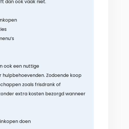
ft dan ook vaak niet.
 inkopen
ies
menu’s
n ook een nuttige
r hulpbehoevenden. Zodoende koop
happen zoals frisdrank of
l zonder extra kosten bezorgd wanneer
g inkopen doen