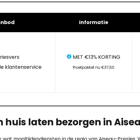
anbod
Informatie
riesvers
MET €13% KORTING
e klantenservice
Proefpakket nu €37,50
 huis laten bezorgen in Aise
k wat maaltijdendiensten in de regio van Aiseau-Presles.