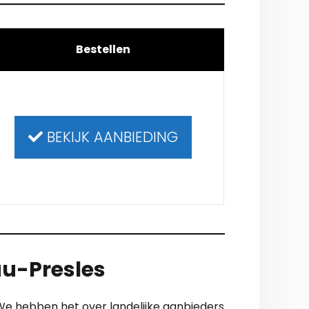
Bestellen
BEKIJK AANBIEDING
au-Presles
 We hebben het over landelijke aanbieders