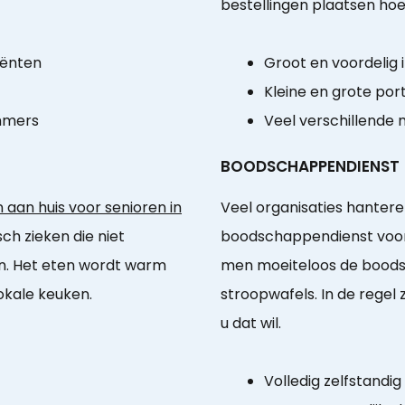
bestellingen plaatsen hoe
iënten
Groot en voordelig
Kleine en grote port
mmers
Veel verschillende 
BOODSCHAPPENDIENST
aan huis voor senioren in
Veel organisaties hantere
isch zieken die niet
boodschappendienst voo
n. Het eten wordt warm
men moeiteloos de boodsc
lokale keuken.
stroopwafels. In de rege
u dat wil.
Volledig zelfstandi