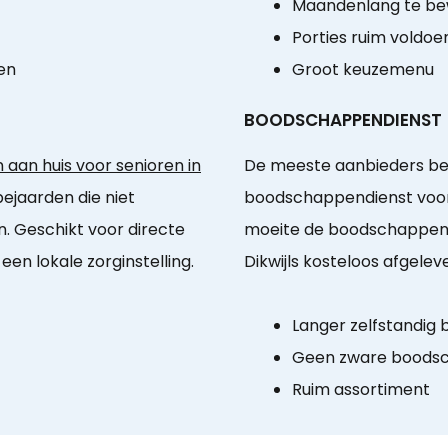
Maandenlang te b
Porties ruim voldo
en
Groot keuzemenu
BOODSCHAPPENDIENST
aan huis voor senioren in
De meeste aanbieders be
 bejaarden die niet
boodschappendienst voor
. Geschikt voor directe
moeite de boodschappen 
en lokale zorginstelling.
Dikwijls kosteloos afgele
Langer zelfstandig b
Geen zware boodsc
Ruim assortiment