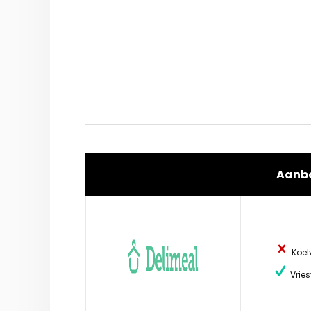
Aanb
Koel
Vries