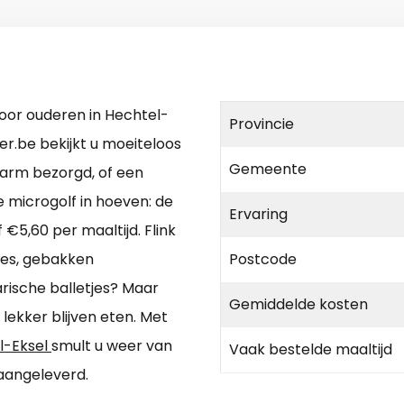
voor ouderen in Hechtel-
Provincie
r.be bekijkt u moeiteloos
Gemeente
 warm bezorgd, of een
e microgolf in hoeven: de
Ervaring
 €5,60 per maaltijd. Flink
jes, gebakken
Postcode
rische balletjes? Maar
Gemiddelde kosten
 lekker blijven eten. Met
el-Eksel
smult u weer van
Vaak bestelde maaltijd
 aangeleverd.