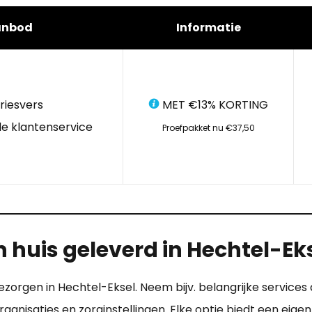
anbod
Informatie
riesvers
MET €13% KORTING
e klantenservice
Proefpakket nu €37,50
 huis geleverd in Hechtel-Ek
ezorgen in Hechtel-Eksel. Neem bijv. belangrijke services
rganisaties en zorginstellingen. Elke optie biedt een eige