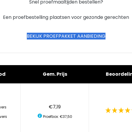
Snel proefmaaltijden bestellen?
Een proefbestelling plaatsen voor gezonde gerechten
BEKIJK PROEFPAKKET AANBIEDING
od
Gem. Prijs
Beoordeli
€7,19
vers
vers
Proefbox: €37,50