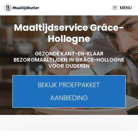
Spring
MENU
naar
inhoud
Maaltijdservice Grâce-
Hollogne
GEZONDE KANT-EN-KLAAR
BEZORGMAALTIJDEN IN GRÂCE-HOLLOGNE
VOOR OUDEREN
BEKIJK PROEFPAKKET
AANBIEDING