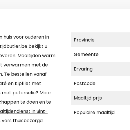
 huis voor ouderen in
Provincie
jdbutler.be bekijkt u
Gemeente
 leveren. Maaltijden warm
unt verwarmen met de
Ervaring
en. Te bestellen vanaf
té en Kipfilet met
Postcode
n met peterselie? Maar
Maaltijd prijs
schappen te doen en te
ltijdendienst in Sint-
Populaire maaltijd
 vers thuisbezorgd.