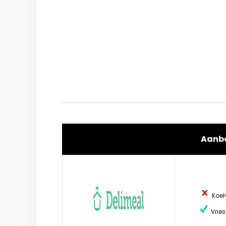
Aanb
Koel
Vries