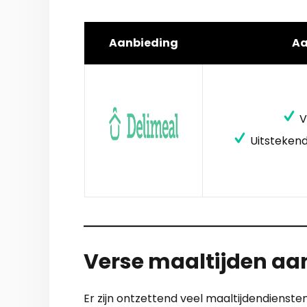
Aanbieding
A
V
Uitstekend
Verse maaltijden aan
Er zijn ontzettend veel maaltijdendienst