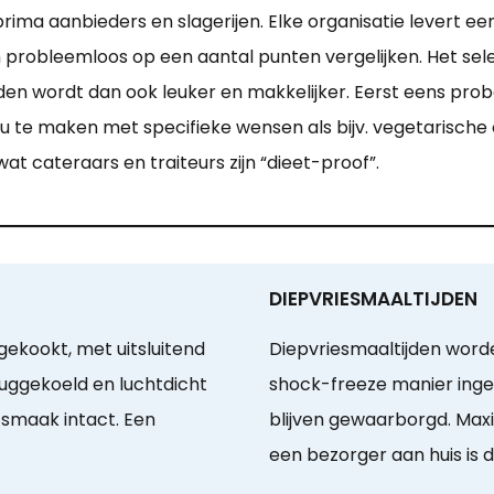
 prima aanbieders en slagerijen. Elke organisatie levert
en probleemloos op een aantal punten vergelijken. Het se
en wordt dan ook leuker en makkelijker. Eerst eens prob
t u te maken met specifieke wensen als bijv. vegetarische
 wat cateraars en traiteurs zijn “dieet-proof”.
DIEPVRIESMAALTIJDEN
ekookt, met uitsluitend
Diepvriesmaaltijden word
uggekoeld en luchtdicht
shock-freeze manier ingev
 smaak intact. Een
blijven gewaarborgd. Max
een bezorger aan huis is d