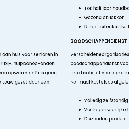
Tot half jaar houdb
Gezond en lekker
NL en buitenlandse
BOODSCHAPPENDIENST
aan huis voor senioren in
Verscheideneorganisatie
r bijv. hulpbehoevenden
boodschappendienst voor 
nnen opwarmen. Er is geen
praktische of verse produ
p touw gezet door een
Normaal kosteloos afgele
Volledig zelfstandi
Vaste persoonlijke
Duizenden product