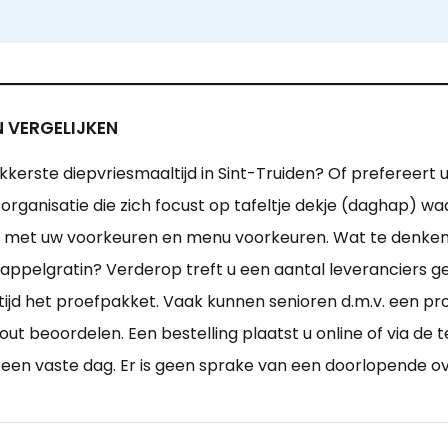
N VERGELIJKEN
kerste diepvriesmaaltijd in Sint-Truiden? Of prefereert u
organisatie die zich focust op tafeltje dekje (daghap) w
hen met uw voorkeuren en menu voorkeuren. Wat te denke
pelgratin? Verderop treft u een aantal leveranciers ges
ijd het proefpakket. Vaak kunnen senioren d.m.v. een pr
t beoordelen. Een bestelling plaatst u online of via de te
 een vaste dag. Er is geen sprake van een doorlopende 